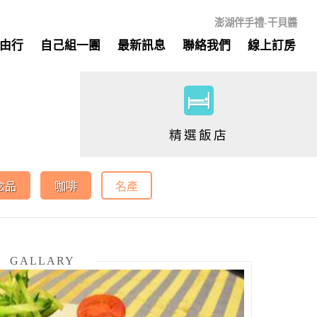
澎湖伴手禮-干貝醬
由行
自己組一團
最新訊息
聯絡我們
線上訂房
精選飯店
念品
咖啡
名產
GALLARY