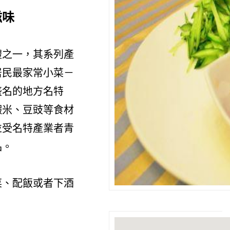
滋味
禮之一，其系列產
居民最家常小菜－
盛名的地方名特
蝦米、豆豉等食材
並受名特產業者青
品。
菜、配飯或者下酒