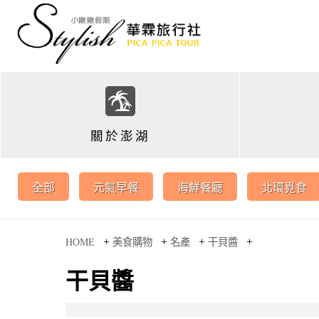
關於澎湖
全部
元氣早餐
海鮮餐廳
北環覓食
+
+
+
+
HOME
美食購物
名產
干貝醬
干貝醬