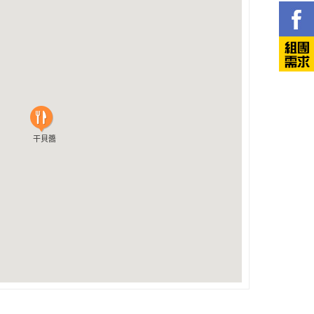
干貝醬
干貝醬