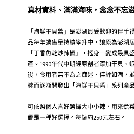
真材實料、滿滿海味，念念不忘
「海鮮干貝醬」是澎湖最受歡迎的伴手
品每年銷售量持續攀升中，讓原為澎湖
「丁香魚乾炒辣椒」，搖身一變成最具
產。
1990
年代中期經原創者添加干貝、
後，食用者無不為之痴迷、佳評如潮，
睞而逐漸開發出「海鮮干貝醬」系列產
可依照個人喜好選擇大中小辣，用來煮
都是一種好選擇。每罐約
250
元左右。