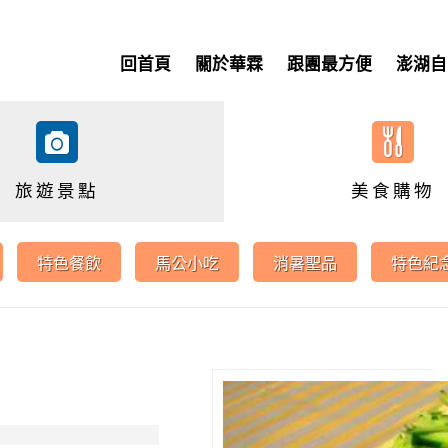
回首頁
關於華霖
跟團最方便
澎湖自
旅遊景點
美食購物
特色餐飲
馬公小吃
消暑聖品
特色紀