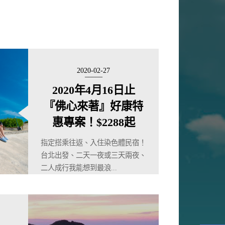
2020-02-27
2020年4月16日止
『佛心來著』好康特
惠專案！$2288起
指定搭乘往返、入住染色體民宿！
台北出發、二天一夜或三天兩夜、
二人成行我能想到最浪...