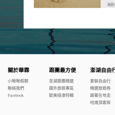
海民
關於華霖
跟團最方便
澎湖自由
小啾啾假期
澎湖跟團精選
套裝自由行
聯絡我們
國外旅遊專區
精選旅遊券
Facebook
歐美紐澳特輯
跟著在地走
哈燒頂客族