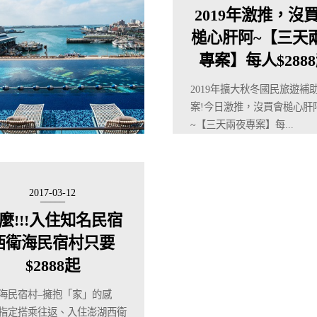
2019年激推，沒
槌心肝阿~【三天
專案】每人$288
2019年擴大秋冬國民旅遊補
案!今日激推，沒買會槌心肝
~【三天兩夜專案】每...
2017-03-12
麼!!!入住知名民宿
西衛海民宿村只要
$2888起
海民宿村–擁抱「家」的感
指定搭乘往返、入住澎湖西衛