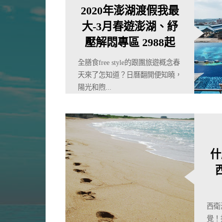
2020年澎湖渡假我最
大-3月春遊澎湖、紓
壓解悶專區 2988起
全膳食free style的跟團旅遊概念春
天來了怎知道？日曆翻開便知曉，
陽光和煦...
什
西衛
覺！