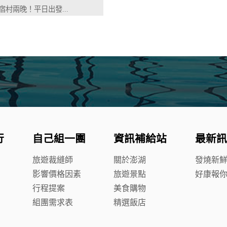
宿村兩晚！平日出發...
行
自己組一團
資訊補給站
最新訊
旅遊裁縫師
關於澎湖
發燒新
影響價格因素
旅遊景點
好康報
行程提案
美食購物
組團需求表
精選飯店