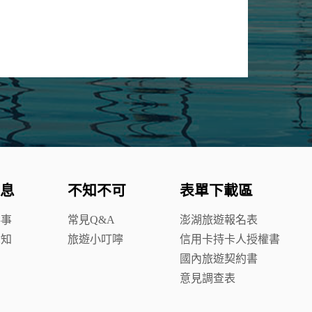
息
不知不可
表單下載區
鮮事
常見Q&A
澎湖旅遊報名表
你知
旅遊小叮嚀
信用卡持卡人授權書
國內旅遊契約書
意見調查表