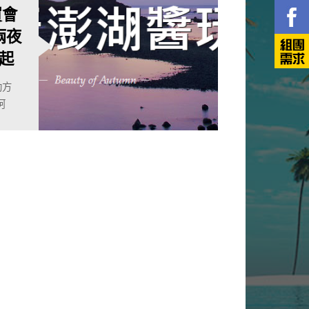
買會
兩夜
8起
助方
阿