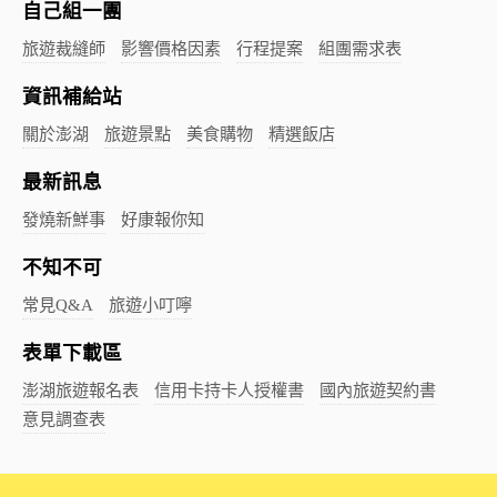
自己組一團
旅遊裁縫師
影響價格因素
行程提案
組團需求表
資訊補給站
關於澎湖
旅遊景點
美食購物
精選飯店
最新訊息
發燒新鮮事
好康報你知
不知不可
常見Q&A
旅遊小叮嚀
表單下載區
澎湖旅遊報名表
信用卡持卡人授權書
國內旅遊契約書
意見調查表