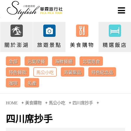
關於澎湖
旅遊景點
美食購物
精選飯店
全部
元氣早餐
海鮮餐廳
北環覓食
特色餐飲
馬公小吃
消暑聖品
特色紀念品
咖啡
名產
+
+
+
+
HOME
美食購物
馬公小吃
四川席抄手
四川席抄手