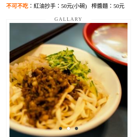
不可不吃
：
紅油抄手：
50
元
(
小碗
)
榨醬麵：
50
元
GALLARY