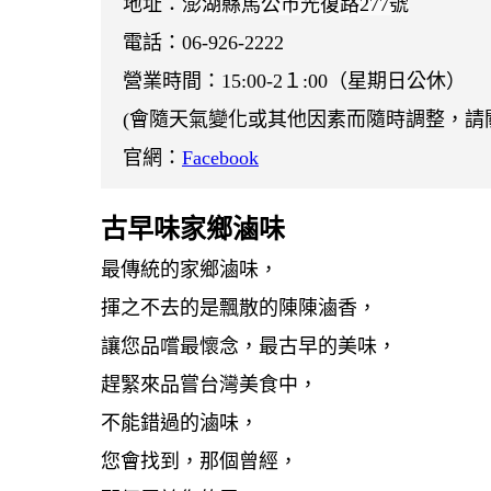
地址：
澎湖縣馬公市光復路277號
電話：06-926-2222
營業時間：15:00-2１:00（星期日公休）
(會隨天氣變化或其他因素而隨時調整，請
官網
：
Facebook
古早味家鄉滷味
最傳統的家鄉滷味，
揮之不去的是飄散的陳陳滷香，
讓您品嚐最懷念，最古早的美味，
趕緊來品嘗台灣美食中，
不能錯過的滷味，
您會找到，那個曾經，