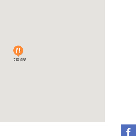
文康滷菜
文康滷菜