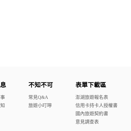
息
不知不可
表單下載區
鮮事
常見Q&A
澎湖旅遊報名表
你知
旅遊小叮嚀
信用卡持卡人授權書
國內旅遊契約書
意見調查表