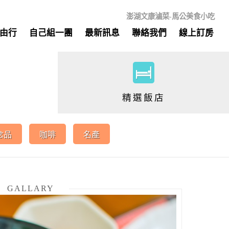
澎湖文康滷菜-馬公美食小吃
由行
自己組一團
最新訊息
聯絡我們
線上訂房
精選飯店
念品
咖啡
名產
GALLARY