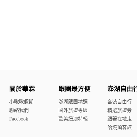
關於華霖
跟團最方便
澎湖自由
小啾啾假期
澎湖跟團精選
套裝自由行
聯絡我們
國外旅遊專區
精選旅遊券
Facebook
歐美紐澳特輯
跟著在地走
哈燒頂客族