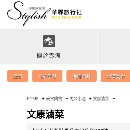
關於澎湖
全部
元氣早餐
海鮮餐廳
北環覓食
+
+
+
+
HOME
美食購物
馬公小吃
文康滷菜
文康滷菜