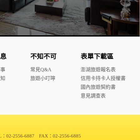
息
不知不可
表單下載區
鮮事
常見Q&A
澎湖旅遊報名表
你知
旅遊小叮嚀
信用卡持卡人授權書
國內旅遊契約書
意見調查表
L：02-2556-6887 FAX：02-2556-6885