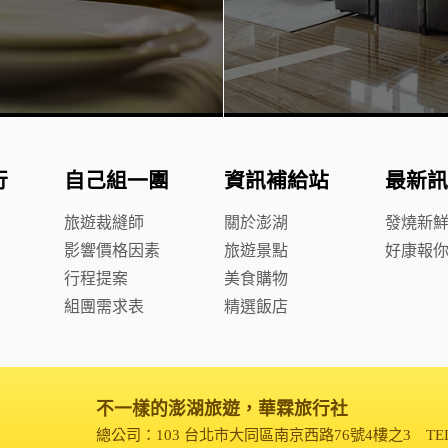
行
自己組一團
資訊補給站
最新訊
旅遊裁縫師
關於澎湖
發燒新
影響價格因素
旅遊景點
好康報
行程提案
美食購物
組團需求表
精選飯店
不一樣的澎湖旅遊，華霖旅行社
總公司：103 台北市大同區南京西路76號4樓之3
TE