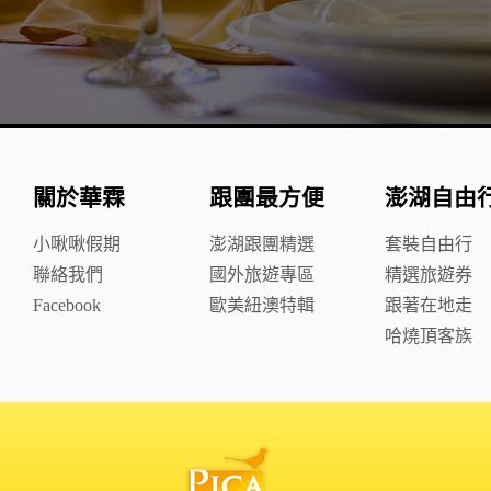
關於華霖
跟團最方便
澎湖自由
小啾啾假期
澎湖跟團精選
套裝自由行
聯絡我們
國外旅遊專區
精選旅遊券
Facebook
歐美紐澳特輯
跟著在地走
哈燒頂客族