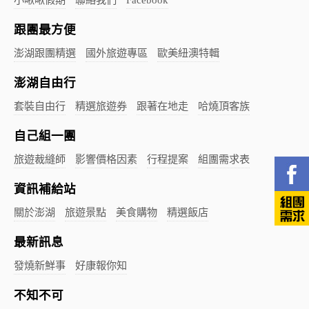
跟團最方便
澎湖跟團精選
國外旅遊專區
歐美紐澳特輯
澎湖自由行
套裝自由行
精選旅遊券
跟著在地走
哈燒頂客族
自己組一團
旅遊裁縫師
影響價格因素
行程提案
組團需求表
資訊補給站
關於澎湖
旅遊景點
美食購物
精選飯店
最新訊息
發燒新鮮事
好康報你知
不知不可