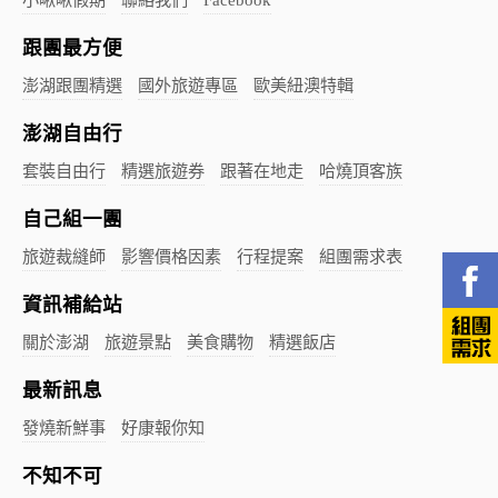
跟團最方便
澎湖跟團精選
國外旅遊專區
歐美紐澳特輯
澎湖自由行
套裝自由行
精選旅遊券
跟著在地走
哈燒頂客族
自己組一團
旅遊裁縫師
影響價格因素
行程提案
組團需求表
資訊補給站
關於澎湖
旅遊景點
美食購物
精選飯店
最新訊息
發燒新鮮事
好康報你知
不知不可