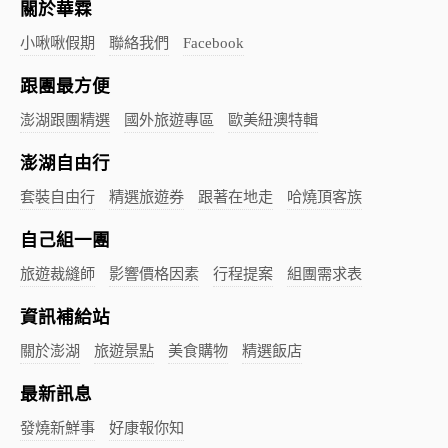
關於華霖
小啾啾假期
聯絡我們
Facebook
跟團最方便
澎湖跟團精選
國外旅遊專區
歐美紐澳特輯
澎湖自由行
套裝自由行
精選旅遊券
跟著在地走
哈燒頂客族
自己組一團
旅遊裁縫師
影響價格因素
行程提案
組團需求表
資訊補給站
關於澎湖
旅遊景點
美食購物
精選飯店
最新訊息
發燒新鮮事
好康報你知