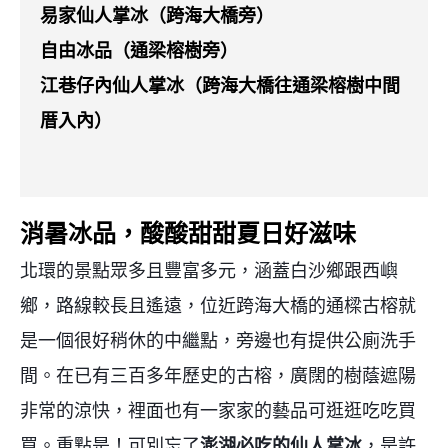
易家仙人掌冰（跨海大橋旁）
自由冰品（通梁榕樹旁）
江巷仔內仙人掌冰（跨海大橋往通梁榕樹中間
厝入內）
消暑冰品，酸酸甜甜夏日好滋味
北環的景點眾多且豐富多元，涵蓋白沙鄉跟西嶼
鄉，路線較長且遙遠，位近跨海大橋的通樑古榕就
是一個很好稍休的中繼點，旁邊也有提供公廁洗手
間。在
已有三百多年歷史的古榕，廣闊的樹蔭遮陽
非常的涼快，裡面也有一家家的藝品可逛逛吃吃買
買。重點是！可別忘了
澎湖必吃的仙人掌冰
，是許