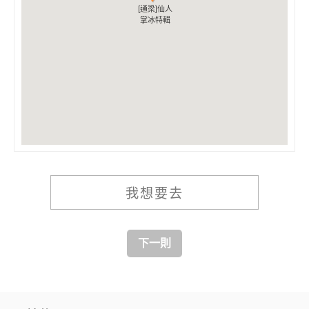
[通梁]仙人
[通梁]仙人
掌冰特輯
掌冰特輯
我想要去
下一則