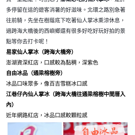
多停留在這的遊客消暑的好滋味。北環之路別急著
往前騎，先坐在樹蔭底下吃著仙人掌冰乘涼休息，
過跨海大橋後的西嶼鄉還有很多好吃好玩好拍的景
點等你去打卡呢！
易家仙人掌冰（跨海大橋旁）
澎湖資深紅店，口感較為黏稠，深紫色
自由冰品（通梁榕樹旁）
冰品口味眾多，像百吉雪糕冰口感
江巷仔內仙人掌冰（跨海大橋往通梁榕樹中間厝入
內）
近年網路紅店，冰品口感較顆粒感