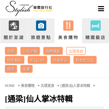
關於澎湖
旅遊景點
美食購物
精選飯店
全部
元氣早餐
海鮮餐廳
北環覓食
特色餐飲
馬公小吃
消暑聖品
特色紀念品
咖啡
名產
+
+
+
+
HOME
美食購物
北環覓食
[通梁]仙人掌冰特輯
[通梁]仙人掌冰特輯