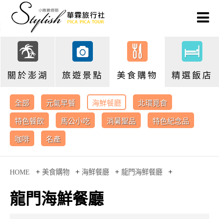
關於澎湖
旅遊景點
美食購物
精選飯店
全部
元氣早餐
海鮮餐廳
北環覓食
特色餐飲
馬公小吃
消暑聖品
特色紀念品
咖啡
名產
+
+
+
+
HOME
美食購物
海鮮餐廳
龍門海鮮餐廳
龍門海鮮餐廳