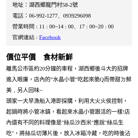
地址：湖西鄉龍門村
58-2
號
電話
：
06-
992-1277、0939296098
營業時間 : 11 : 00~14 : 00、17 : 00~20 : 00
官網連結 :
Facebook
價位平價 食材新鮮
離馬公市區約
20
分鐘的車程，湖西鄉後斗大的招牌
進入眼廉，店內的”水晶小管”吃起來脆
Q
而帶甜ㄉ鮮
美
，
另人回味~
頭家一大早漁船入港即採購，利用大火火侯控制，
起鍋時將小管冰鎮，看起來水晶小管跟活的一樣!店
內還有不同的料理像是"絲瓜沙西米"應說"絲瓜生
吃"，將絲瓜切薄片後，放入冰箱冷藏，吃的時後沾