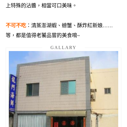
上特殊的沾醬，相當可口美味。
不可不吃
：清蒸澎湖蝦
、螃蟹、酥炸紅新娘……
等，
都是值得老饕品嘗的美食唷~
GALLARY