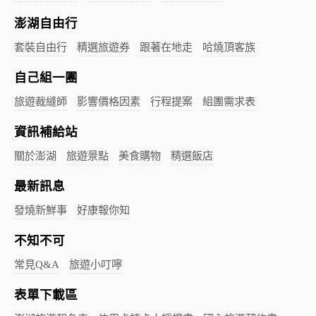
澎湖自由行
套裝自由行
精選旅遊券
跟著在地走
哈燒頂客族
自己組一團
旅遊裁縫師
影響價格因素
行程提案
組團需求表
資訊補給站
關於澎湖
旅遊景點
美食購物
精選飯店
最新訊息
發燒新鮮事
好康報你知
不知不可
常見Q&A
旅遊小叮嚀
表單下載區