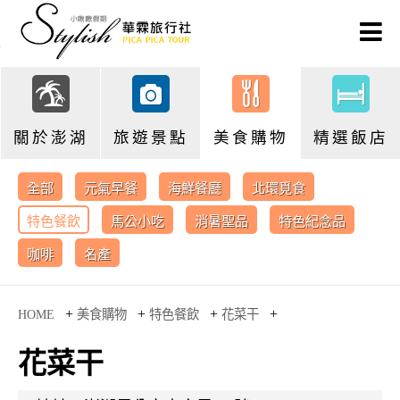
關於澎湖
旅遊景點
美食購物
精選飯店
全部
元氣早餐
海鮮餐廳
北環覓食
特色餐飲
馬公小吃
消暑聖品
特色紀念品
咖啡
名產
+
+
+
+
HOME
美食購物
特色餐飲
花菜干
花菜干