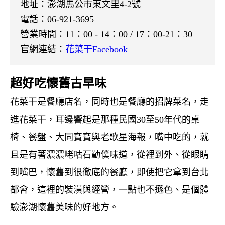
地址：
澎湖馬公市東文里4-2號
電話：06-921-3695
營業時間：11：00 - 14：00 / 17：00-21：30
官網連結：
花菜干Facebook
超好吃懷舊古早味
花菜干是餐廳店名，同時也是餐廳的招牌菜名，走
進花菜干，耳邊響起是那種民國
30至50年代的桌
椅、餐盤、大同寶寶與老歌星海報，嘴中吃的，就
且是有著濃濃咾咕石勤僕味道，從裡到外、從眼睛
到嘴巴，懷舊到很徹底的餐廳，即使把它拿到台北
都會，這裡的裝潢與經營，一點也不遜色、是個體
驗澎湖懷舊美味的好地方。