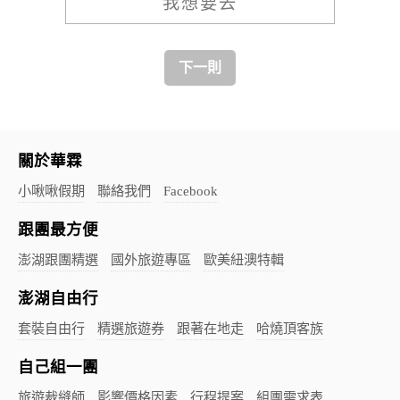
我想要去
下一則
關於華霖
小啾啾假期
聯絡我們
Facebook
跟團最方便
澎湖跟團精選
國外旅遊專區
歐美紐澳特輯
澎湖自由行
套裝自由行
精選旅遊券
跟著在地走
哈燒頂客族
自己組一團
旅遊裁縫師
影響價格因素
行程提案
組團需求表