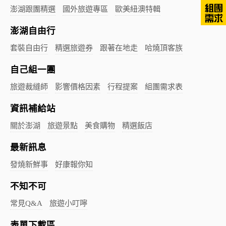
澎湖跟團精選
國外旅遊專區
歐美紐澳特輯
澎湖自由行
套裝自由行
精選旅遊券
跟著在地走
哈燒頂客族
自己組一團
旅遊裁縫師
影響價格因素
行程提案
組團需求表
資訊補給站
關於澎湖
旅遊景點
美食購物
精選飯店
最新訊息
發燒新鮮事
好康報你知
不知不可
常見Q&A
旅遊小叮嚀
表單下載區