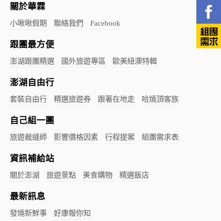
關於華霖
小啾啾假期
聯絡我們
Facebook
跟團最方便
澎湖跟團精選
國外旅遊專區
歐美紐澳特輯
澎湖自由行
套裝自由行
精選旅遊券
跟著在地走
哈燒頂客族
自己組一團
旅遊裁縫師
影響價格因素
行程提案
組團需求表
資訊補給站
關於澎湖
旅遊景點
美食購物
精選飯店
最新訊息
發燒新鮮事
好康報你知