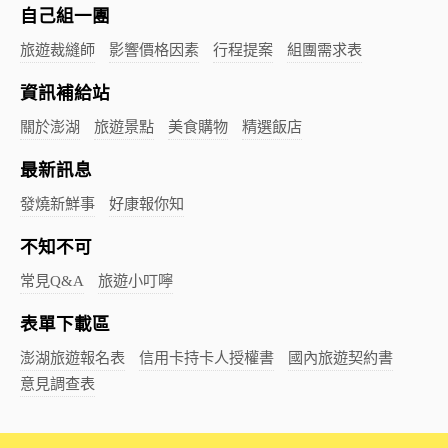
自己組一團
旅遊裁縫師
影響價格因素
行程提案
組團需求表
資訊補給站
關於澎湖
旅遊景點
美食購物
精選飯店
最新訊息
發燒新鮮事
好康報你知
不知不可
常見Q&A
旅遊小叮嚀
表單下載區
澎湖旅遊報名表
信用卡持卡人授權書
國內旅遊契約書
意見調查表