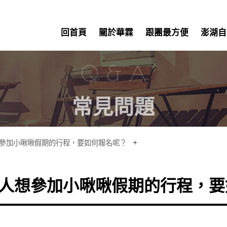
回首頁
關於華霖
跟團最方便
澎湖自
Q & A
常見問題
+
參加小啾啾假期的行程，要如何報名呢？
人想參加小啾啾假期的行程，要