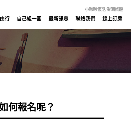
小啾啾假期,澎湖旅遊
由行
自己組一團
最新訊息
聯絡我們
線上訂房
如何報名呢？