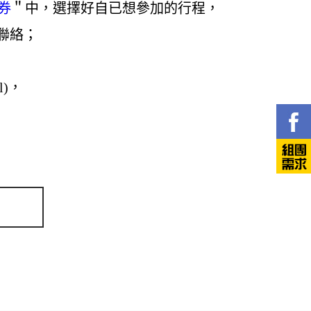
券
＂中，選擇好自已想參加的行程，
聯絡；
)，