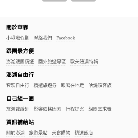
關於華霖
小啾啾假期
聯絡我們
Facebook
跟團最方便
澎湖跟團精選
國外旅遊專區
歐美紐澳特輯
澎湖自由行
套裝自由行
精選旅遊券
跟著在地走
哈燒頂客族
自己組一團
旅遊裁縫師
影響價格因素
行程提案
組團需求表
資訊補給站
關於澎湖
旅遊景點
美食購物
精選飯店