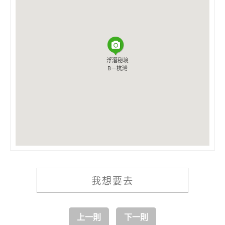
浮潛秘境
浮潛秘境
B－杭灣
B－杭灣
我想要去
上一則
下一則