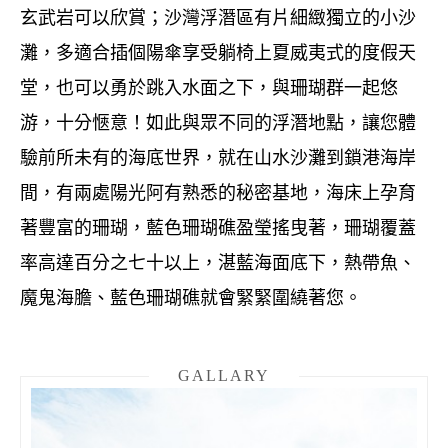
玄武岩可以欣賞；沙灣浮潛區有片細緻獨立的小沙
灘，多適合插個陽傘享受躺椅上夏威夷式的度假天
堂，也可以勇於跳入水面之下，與珊瑚群一起悠
游，十分愜意！如此
與眾不同的浮潛地點，讓您體
驗前所未有的海底世界，就在山水沙灘到鎖港海岸
間，有兩處陽光阿有熟悉的秘密基地，海床上孕育
著豐富的珊瑚，藍色珊瑚礁盈瑩搖曳著，珊瑚覆蓋
率高達百分之七十以上，湛藍海面底下，熱帶魚、
魔鬼海膽、藍色珊瑚礁就會緊緊圍繞著您。
GALLARY