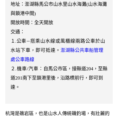
地址：
澎湖縣馬公市山水里山水海灘(山水海灘
與鎖港中間)
開放時間：
全天開放
交通：
１.公車
搭乘山水線或風櫃線兩路公車於山
－
水站下車
，即可抵達。
澎湖縣公共車船管理
處公車路線
２
.機車/汽車：
自馬公市區，接縣道204，至縣
道201南下至鎖港里後，沿路標前行，即可到
達。
杭灣是礁岩區，也是山水人傳統磯釣場，有壯麗的