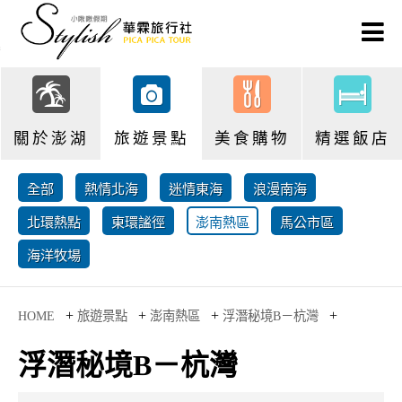
關於澎湖
旅遊景點
美食購物
精選飯店
全部
熱情北海
迷情東海
浪漫南海
北環熱點
東環謐徑
澎南熱區
馬公市區
海洋牧場
+
+
+
+
HOME
旅遊景點
澎南熱區
浮潛秘境B－杭灣
浮潛秘境B－杭灣