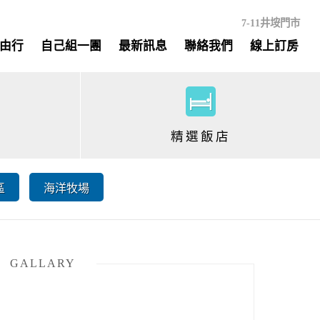
7-11井垵門市
由行
自己組一團
最新訊息
聯絡我們
線上訂房
精選飯店
區
海洋牧場
GALLARY