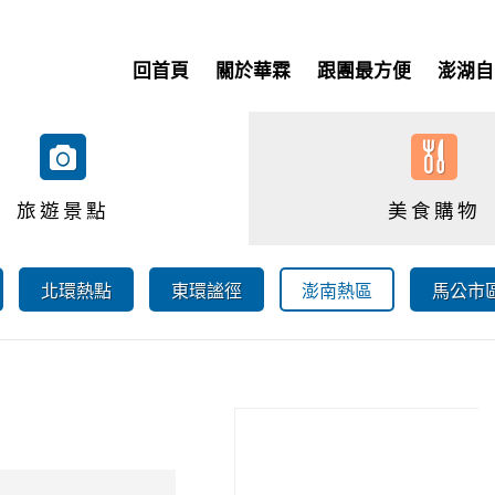
回首頁
關於華霖
跟團最方便
澎湖自
旅遊景點
美食購物
北環熱點
東環謐徑
澎南熱區
馬公市