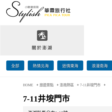
關於澎湖
全部
熱情北海
迷情東海
浪漫南海
+
+
+
+
HOME
旅遊景點
澎南熱區
7-11井垵門市
7-11井垵門市