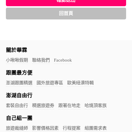
確認送出
回首頁
關於華霖
小啾啾假期
聯絡我們
Facebook
跟團最方便
澎湖跟團精選
國外旅遊專區
歐美紐澳特輯
澎湖自由行
套裝自由行
精選旅遊券
跟著在地走
哈燒頂客族
自己組一團
旅遊裁縫師
影響價格因素
行程提案
組團需求表