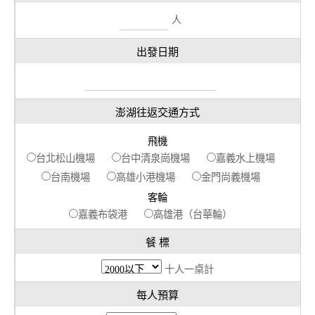
人
出發日期
澎湖往返交通方式
飛機
台北松山機場
台中清泉崗機場
嘉義水上機場
台南機場
高雄小港機場
金門尚義機場
客輪
嘉義布袋港
高雄港（台華輪）
餐 標
十人一桌計
每人預算