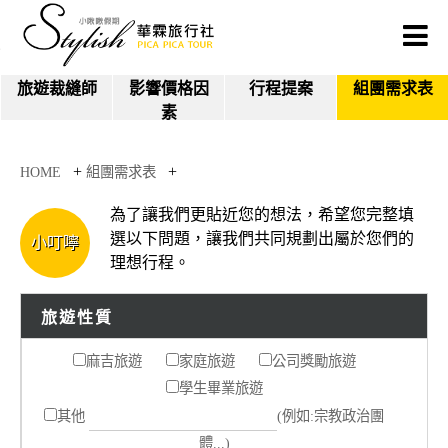
旅遊裁縫師
影響價格因
行程提案
組團需求表
素
+
+
HOME
組團需求表
為了讓我們更貼近您的想法，希望您完整填
選以下問題，讓我們共同規劃出屬於您們的
小叮嚀
理想行程。
旅遊性質
麻吉旅遊
家庭旅遊
公司獎勵旅遊
學生畢業旅遊
其他
(例如:宗教政治團
體...)