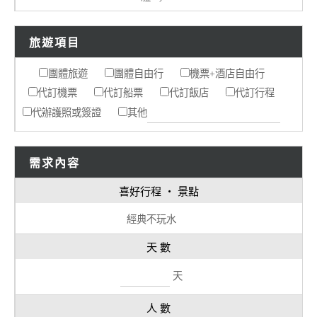
旅遊項目
團體旅遊
團體自由行
機票+酒店自由行
代訂機票
代訂船票
代訂飯店
代訂行程
代辦護照或簽證
其他
需求內容
喜好行程 ‧ 景點
經典不玩水
天 數
天
人 數