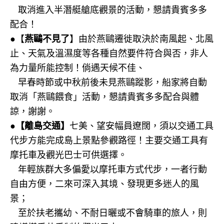
●
取消進入半潛艇艙底觀景的活動，懇請貴賓多多
配合！
●【
燕鷗不見了
】由於燕鷗遷徙取決於南風起、北風
止、天氣及溫濕度等各種自然要件符合與否，非人
為力量所能控制！倘遇天候不佳、
●
早春時節或中秋前後未見燕鷗蹤影，船家將自動
取消「燕鷗餵食」活動，懇請貴賓多多配合與體
諒，謝謝。
●
【離島交通】
七美、望安幅員遼闊，須以交通工具
代步方能完成島上景點參觀路徑！主要交通工具有
摩托車及觀光巴士可供選擇。
●
年輕族群大多偏愛以摩托車方式代步，一者行動
自由方便，二來可深入其境、發現更多迷人的風
景；
●
至於扶老攜幼、不耐日曬或不會騎車的旅人，則