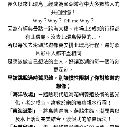
長久以來北環島已經成為澎湖遊程中大多數旅人的
共通回憶！
Why
？
Why
？
Tell me Why
？
因為有經典景點－跨海大橋、市場上
9
成
9
的行程都
有北環島、沒去北環島怪怪的…，
所以每次去澎湖旅遊都會安排北環島行程，還好照
片影中人都不盡相同…！
是應該做自己想法的主人，好讓澎湖的每一個時刻
更深刻，
早該跳脫過時舊思維，別讓慣性限制了你對旅遊的
想像；
「海洋牧場」
－體驗現代近海箱網養殖技術的觀光
化，老少咸宜、寓教於樂的療癒親水行程！
「東海派對」
－將島嶼巡航、燕鷗生態、潮間帶以
及水上活動完美結合，渡假式的酷夏玩法！