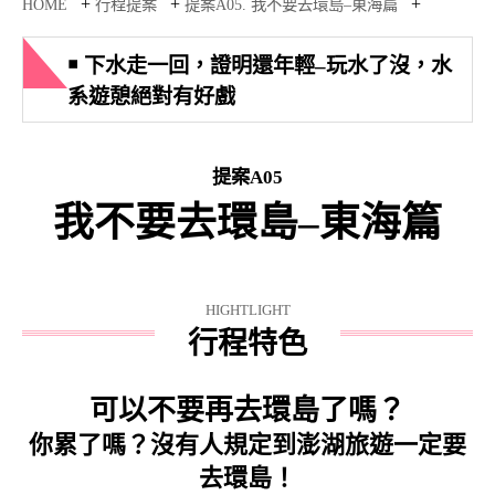
+
+
+
HOME
行程提案
提案A05. 我不要去環島–東海篇
￭ 下水走一回，證明還年輕–玩水了沒，水
系遊憩絕對有好戲
提案A05
我不要去環島–東海篇
HIGHTLIGHT
行程特色
可以不要再去環島了嗎？
你累了嗎？沒有人規定到澎湖旅遊一定要
去環島！