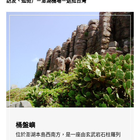
訪友、逛街）－澎湖機場－返抵台灣
桶盤嶼
位於澎湖本島西南方，是一座由玄武岩石柱羅列