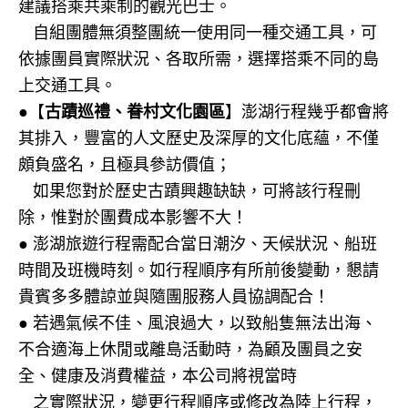
建議搭乘共乘制的觀光巴士。
●
自組團體無須整團統一使用同一種交通工具，可
依據團員實際狀況、各取所需，選擇搭乘不同的島
上交通工具。
●【
古蹟巡禮、眷村文化園區
】澎湖行程幾乎都會將
其排入，豐富的人文歷史及深厚的文化底蘊，不僅
頗負盛名，且極具參訪價值；
●
如果您對於歷史古蹟興趣缺缺，可將該行程刪
除，惟對於團費成本影響不大！
● 澎湖旅遊行程需配合當日潮汐、天候狀況、船班
時間及班機時刻。如行程順序有所前後變動，懇請
貴賓多多體諒並與隨團服務人員協調配合！
● 若遇氣候不佳、風浪過大，以致船隻無法出海、
不合適海上休閒或離島活動時，為顧及團員之安
全、健康及消費權益，本公司將視當時
●
之實際狀況，變更行程順序或修改為陸上行程，