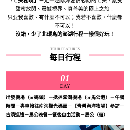
「七美秘境」
－走一趟修煉愛情必訪的七美，感受
甜蜜放閃、震撼視界、真善美的極上之旅！
只要我喜歡、有什麼不可以；我若不喜歡，什麼都
不可以！
沒錯，少了北環島的澎湖行程一樣很好玩！
TOUR FEATURES
每日行程
01
DAY
出發機場（or碼頭）－抵達澎湖機場（or馬公港）－午餐
時間－專車接往南海觀光碼頭－【青灣海洋牧場】參訪－
古蹟巡禮－馬公晚餐－餐後自由活動－馬公（宿）