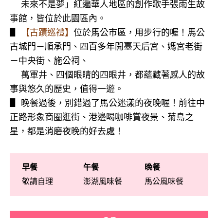
▋
未來不是夢」紅遍華人地區的創作歌手張雨生故
事館，皆位於此園區內。
▋
【古蹟巡禮】
位於馬公市區，用步行的喔！馬公
古城門－順承門、四百多年開臺天后宮、媽宮老街
－中央街、施公祠、
▋
萬軍井、四個眼睛的四眼井，都蘊藏著感人的故
事與悠久的歷史，值得一遊。
▋ 晚餐過後，別錯過了馬公迷漾的夜晚喔！前往中
正路形象商圈逛街、港邊喝咖啡賞夜景、菊島之
星，都是消磨夜晚的好去處！
早餐
午餐
晚餐
敬請自理
澎湖風味餐
馬公風味餐