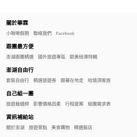
關於華霖
小啾啾假期
聯絡我們
Facebook
跟團最方便
澎湖跟團精選
國外旅遊專區
歐美紐澳特輯
澎湖自由行
套裝自由行
精選旅遊券
跟著在地走
哈燒頂客族
自己組一團
旅遊裁縫師
影響價格因素
行程提案
組團需求表
資訊補給站
關於澎湖
旅遊景點
美食購物
精選飯店