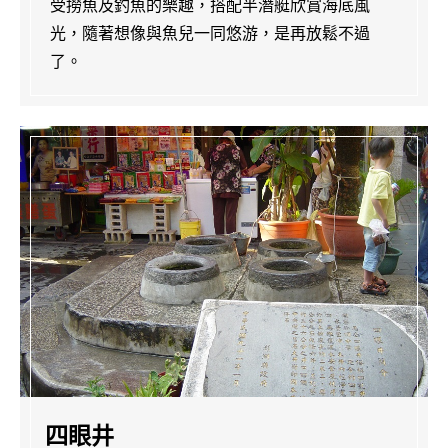
受撈魚及釣魚的樂趣，搭配半潛艇欣賞海底風
光，隨著想像與魚兒一同悠游，是再放鬆不過
了。
四眼井