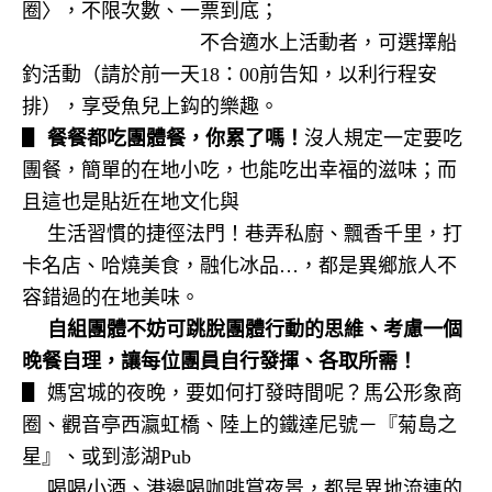
圈〉，不限次數、一票到底；
不合適水上活動者，可選擇船
釣活動（請於前一天
18
：
00
前告知，以利行程安
排），享受魚兒上鈎的樂趣。
▋
餐餐都吃團體餐，你累了嗎！
沒人規定一定要吃
團餐，簡單的在地小吃，也能吃出幸福的滋味；而
且這也是貼近在地文化與
▋
生活習慣的捷徑法門！巷弄私廚、飄香千里，打
卡名店、哈燒美食，融化冰品…，都是異鄉旅人不
容錯過的在地美味。
▋
自組團體不妨可跳脫團體行動的思維、考慮一個
晚餐自理，讓每位團員自行發揮、各取所需！
▋ 媽宮城的夜晚，要如何打發時間呢？馬公形象商
圈、觀音亭西瀛虹橋、陸上的鐵達尼號－『菊島之
星』、或到澎湖
Pub
▋
喝喝小酒、港邊喝咖啡賞夜景，都是異地流連的