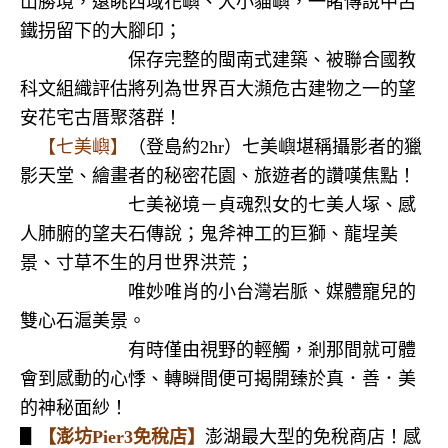
山勝境，遠眺西域花嶼、大小貓嶼，一睹傳說中呂
鐵拐留下的大腳印；
保存完整的閩南式建築、被聯合國教
科文組織評估將列為世界百大瀕危古建物之一的望
安花宅古厝聚落群！
【七美嶼】
（登島約
2hr
）七美嶼堪稱攝影者的獵
影天堂、繪畫者的秘密花園、旅遊者的讚嘆焦點！
七美祕境－貞魂烈女的七美人塚、感
人肺腑的望夫石傳說；鬼斧神工的巨獅、龍埕美
景、寸草不生的月世界洪荒；
唯妙唯肖的小台灣岩脈、媒體寵兒的
雙心石滬美景。
有時僅由視野的輕觸，剎那間就可體
會到感動的心悸、轉瞬間便可揭開臻於真．善．美
的神秘面紗！
▋
【澎坊
Pier3
免稅店】
澎湖最大型的免稅商店！感