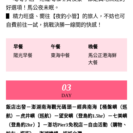
好選項！馬公夜未眠。
▋ 精力旺盛、嚮往【夜釣小管】的旅人，不妨也可
自費前往一試，挑戰決勝一線間的快感！
早餐
午餐
晚餐
陽光早餐
東海中餐
馬公正港海鮮
大餐
03
DAY
飯店出發－澎湖南海觀光碼頭－經典南海【桶盤嶼（巡
航）－虎井嶼（巡航）－望安嶼（登島約1.5hr）－七美嶼
（登島約2hr）】－澎坊Pier3免稅店－自由活動（購物、