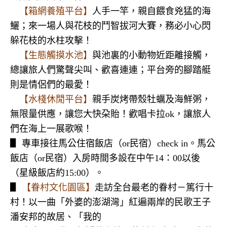
【箱網養殖平台】
人手一竿，親自餵食兇猛的海
鱺；來一場人與花枝的鬥智拔河大賽，務必小心閃
躲花枝的水柱攻擊！
【生態觸摸水池】
與池裏的小動物近距離接觸，
總讓旅人們驚聲尖叫、歡喜連連；平台旁的腳踏艇
則是情侶們的最愛！
【水棧休閒平台】
親手炭烤帶殼牡蠣及海鮮粥，
無限量供應，讓您大快朶貽！歡唱卡拉
ok
，讓旅人
們在海上一展歌喉！
▋ 專車接往馬公住宿飯店（
or
民宿）
check in
。馬公
飯店（
or
民宿）入房時間多設在中午
14
：
00
以後
（星級飯店約
15:00
）。
▋
【眷村文化園區】
走訪全台最老的眷村－篤行十
村！以一曲「外婆的澎湖灣」紅遍兩岸的民歌王子
潘安邦的故居、「我的