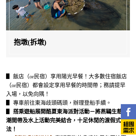
抱墩(拆墩)
▋ 飯店（
or
民宿）享用陽光早餐！大多數住宿飯店
（
or
民宿）都會設定享用早餐的時間帶；務請提早
入場，以免向隅！
▋ 專車前往東海歧頭碼頭，辦理登船手續。
▋
搭乘遊船展開酷夏東海派對活動－
將燕鷗生態、
潮間帶及水上活動完美結合，十足休閒的渡假式玩
法！