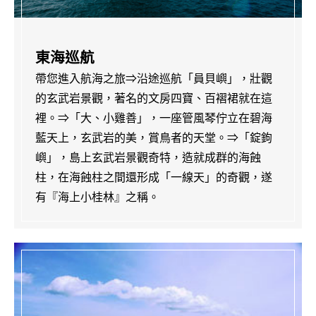
東海巡航
帶您進入航海之旅⇒沿途巡航「員貝嶼」，壯觀
的玄武岩景觀，著名的文房四寶、百褶裙就在這
裡。⇒「大、小雞善」，一座管風琴佇立在碧海
藍天上，玄武岩的美，賞鳥者的天堂。⇒「錠鉤
嶼」，島上玄武岩景觀奇特，造就成群的海蝕
柱，在海蝕柱之間還形成「一線天」的奇觀，遂
有『海上小桂林』之稱。