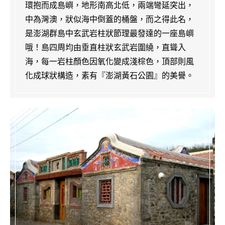
環抱而成島嶼，地形南高北低，兩端彎延突出，
中為灣澳，狀似海中倒蓋的桶盤，而之得此名，
是澎湖群島中玄武岩柱狀節理最發達的一座島嶼
哦！島四周均由垂直柱狀玄武岩圍繞，直聳入
海，每一岩柱顏色因氧化變成淺棕色，頂部則風
化成球狀構造，素有『澎湖黃石公園』的美譽。