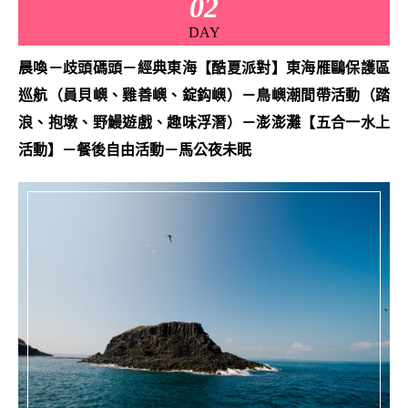
02
DAY
晨喚－歧頭碼頭－經典東海【酷夏派對】東海雁鷗保護區
巡航（員貝嶼、雞善嶼、錠鈎嶼）－鳥嶼潮間帶活動（踏
浪、抱墩、野鰻遊戲、趣味浮潛）－澎澎灘【五合一水上
活動】－餐後自由活動－馬公夜未眠