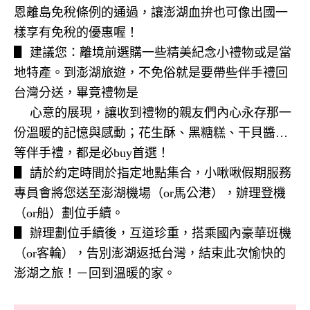
恩離島免稅條例的通過，讓澎湖血拚也可像出國一
樣享有免稅的優惠喔！
▋ 建議您：離境前選購一些精美紀念小禮物或是當
地特產。到澎湖旅遊，不免俗就是要帶些伴手禮回
台灣分送，畢竟禮物是
▋
心意的展現，讓收到禮物的親友們內心永存那一
份溫暖的記憶與感動；花生酥、黑糖糕、干貝醬…
等伴手禮，都是必
buy
首選！
▋ 請於約定時間於指定地點集合，小啾啾假期服務
專員會將您送至澎湖機場（
or
馬公港），辦理登機
（
or
船）劃位手續。
▋ 辦理劃位手續後，互道珍重，搭乘國內豪華班機
（
or
客輪），告別澎湖返抵台灣，結束此次愉快的
澎湖之旅！－回到溫暖的家。