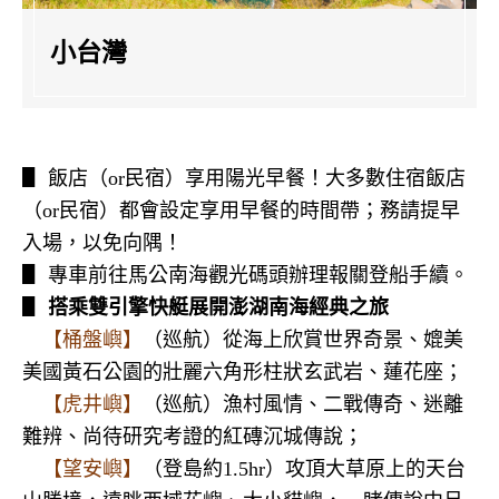
小台灣
▋ 飯店（
or
民宿）享用陽光早餐！大多數住宿飯店
（
or
民宿）都會設定享用早餐的時間帶；務請提早
入場，以免向隅！
▋ 專車前往馬公南海觀光碼頭辦理報關登船手續。
▋
搭乘雙引擎快艇展開澎湖南海經典之旅
【桶盤嶼】
（巡航）從海上欣賞世界奇景、媲美
美國黃石公園的壯麗六角形柱狀玄武岩、蓮花座；
【虎井嶼】
（巡航）漁村風情、二戰傳奇、迷離
難辨、尚待研究考證的紅磚沉城傳說；
【望安嶼】
（登島約
1.5hr
）攻頂大草原上的天台