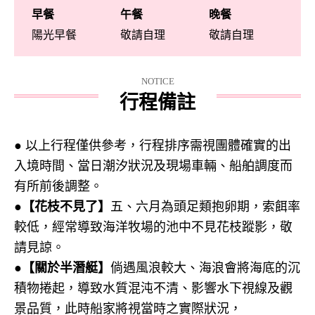
早餐
午餐
晚餐
陽光早餐
敬請自理
敬請自理
NOTICE
行程備註
● 以上行程僅供參考，行程排序需視團體確實的出
入境時間、當日潮汐狀況及現場車輛、船舶調度而
有所前後調整。
●
【花枝不見了】
五、六月為頭足類抱卵期，索餌率
較低，經常導致海洋牧場的池中不見花枝蹤影，敬
請見諒。
●
【關於半潛艇】
倘遇風浪較大、海浪會將海底的沉
積物捲起，導致水質混沌不清、影響水下視線及觀
景品質，此時船家將視當時之實際狀況，