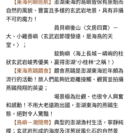
【東海列嶼巡航】
澎湖東海的島嶼皆保有原始而
自然的風貌、豐富且多樣的玄武岩地景，具有非攝
不可的魔力！
員貝嶼後山〈文房四寶〉－
大、小雞善嶼〈玄武岩節理發達，是海鳥的天
堂。〉；
錠鉤嶼〈海上長城－嶙峋的柱
狀玄武岩峻秀優美，贏得澎湖
"
小桂林
"
之稱！〉
【東海燕鷗餵食】
餵食燕鷗是澎湖東海近年頗為
流行的活動！旅人們能夠近距離接觸、觀賞並拍攝
燕鷗飛翔的英姿；
場景極為壯觀、也很令人興奮
和感動！不用大老遠跑出國，澎湖東海的燕鷗生
態，絕對令人驚豔！
【鳥嶼－潮間帶】
典型的澎湖漁村生活，寧靜純
樸；玄武岩形成的海岸及洋葱狀風化石的自然景