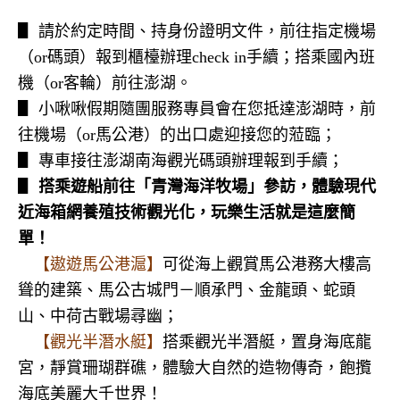
▋ 請於約定時間、持身份證明文件，前往指定機場
（
or
碼頭）報到櫃檯辦理
check in
手續；搭乘國內班
機（
or
客輪）前往澎湖。
▋ 小啾啾假期隨團服務專員會在您抵達澎湖時，前
往機場（
or
馬公港）的出口處迎接您的蒞臨；
▋ 專車接往澎湖南海觀光碼頭辦理報到手續；
▋
搭乘遊船前往「青灣海洋牧場」參訪，
體驗現代
近海箱網養殖技術觀光化，
玩樂生活就是這麼簡
單
！
【遨遊馬公港滬】
可從海上觀賞馬公港務大樓高
聳的建築、馬公古城門－順承門、金龍頭、蛇頭
山、中荷古戰場尋幽；
【觀光半潛水艇】
搭乘觀光半潛艇，置身海底龍
宮，靜賞珊瑚群礁，體驗大自然的造物傳奇，飽攬
海底美麗大千世界！