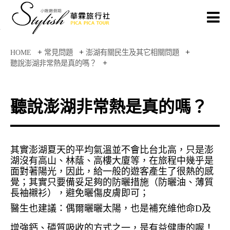
+
+
+
HOME
常見問題
澎湖有關民生及其它相關問題
+
聽說澎湖非常熱是真的嗎？
聽說澎湖非常熱是真的嗎？
其實澎湖夏天的平均氣溫並不會比台北高，只是澎
湖沒有高山、林蔭、高樓大廈等，在旅程中幾乎是
面對著陽光，因此，給一般的遊客產生了很熱的感
覺；其實只要備妥足夠的防曬措施（防曬油、薄質
長袖襯衫），避免曬傷皮膚即可；
醫生也建議：偶爾曬曬太陽，也是補充維他命
D
及
增強鈣、磷質吸收的方式之一，是有益健康的喔！