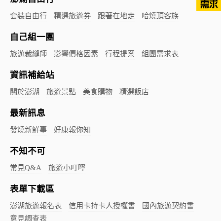
套裝自由行
精選旅遊券
跟著在地走
哈燒頂客族
自己組一團
旅遊裁縫師
影響價格因素
行程提案
組團需求表
資訊補給站
關於澎湖
旅遊景點
美食購物
精選飯店
最新訊息
發燒新鮮事
好康報你知
不知不可
常見Q&A
旅遊小叮嚀
表單下載區
澎湖旅遊報名表
信用卡持卡人授權書
國內旅遊契約書
意見調查表