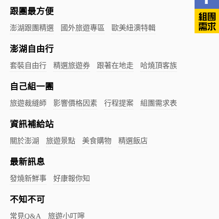
跟團最方便
澎湖跟團精選
國外旅遊專區
歐美紐澳特輯
澎湖自由行
套裝自由行
精選旅遊券
跟著在地走
哈燒頂客族
自己組一團
旅遊裁縫師
影響價格因素
行程提案
組團需求表
資訊補給站
關於澎湖
旅遊景點
美食購物
精選飯店
最新訊息
發燒新鮮事
好康報你知
不知不可
常見Q&A
旅遊小叮嚀