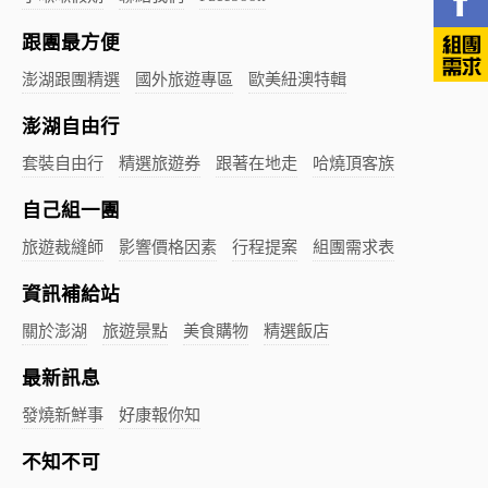
跟團最方便
澎湖跟團精選
國外旅遊專區
歐美紐澳特輯
澎湖自由行
套裝自由行
精選旅遊券
跟著在地走
哈燒頂客族
自己組一團
旅遊裁縫師
影響價格因素
行程提案
組團需求表
資訊補給站
關於澎湖
旅遊景點
美食購物
精選飯店
最新訊息
發燒新鮮事
好康報你知
不知不可