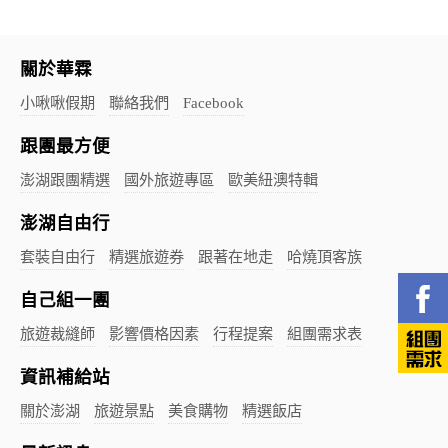
關於華霖
小啾啾假期
聯絡我們
Facebook
跟團最方便
澎湖跟團精選
國外旅遊專區
歐美紐澳特輯
澎湖自由行
套裝自由行
精選旅遊券
跟著在地走
哈燒頂客族
自己組一團
旅遊裁縫師
影響價格因素
行程提案
組團需求表
資訊補給站
關於澎湖
旅遊景點
美食購物
精選飯店