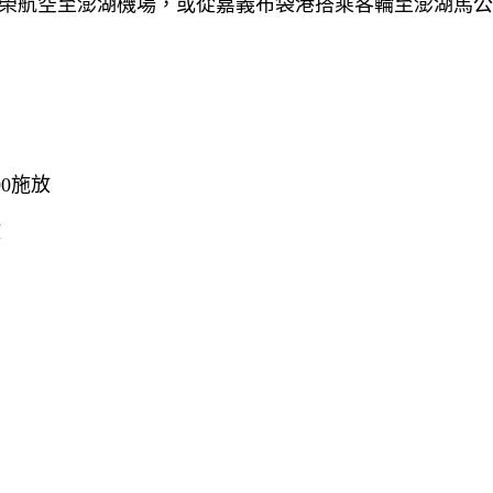
榮航空至澎湖機場，或從嘉義布袋港搭乘客輪至澎湖馬公
00施放
放