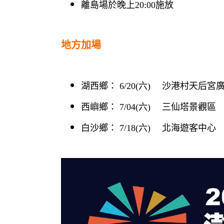
離島場於晚上20:00施放
地方加場
湖西鄉： 6/20(六) 沙港村天后
西嶼鄉： 7/04(六) 三仙塔景觀區 2
白沙鄉： 7/18(六) 北海遊客中