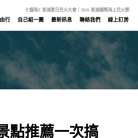
七龍珠Z 澎湖夏日花火大會｜2026 澎湖國際海上花火節
由行
自己組一團
最新訊息
聯絡我們
線上訂房
、景點推薦一次搞