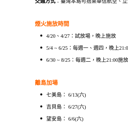
交通方式
：臺灣本島可搭乘華信航空、立
煙火施放時間
4/20、4/27：試放場，晚上施放
5/4 ~ 6/25：每週一、週四，晚上21:
6/30 ~ 8/25：每週二，晚上21:00施
離島加場
七美島： 6/13(六)
吉貝島： 6/27(六)
望安島： 6/6(六)