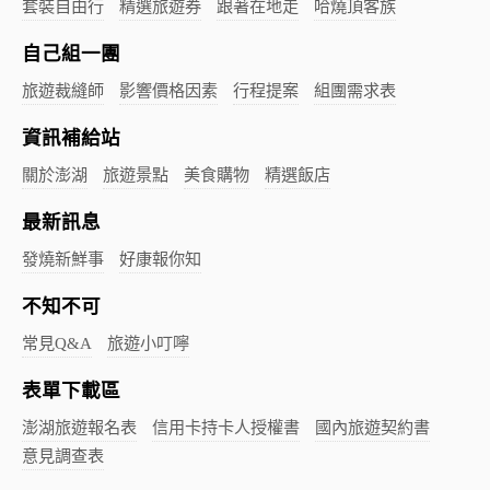
套裝自由行
精選旅遊券
跟著在地走
哈燒頂客族
自己組一團
旅遊裁縫師
影響價格因素
行程提案
組團需求表
資訊補給站
關於澎湖
旅遊景點
美食購物
精選飯店
最新訊息
發燒新鮮事
好康報你知
不知不可
常見Q&A
旅遊小叮嚀
表單下載區
澎湖旅遊報名表
信用卡持卡人授權書
國內旅遊契約書
意見調查表