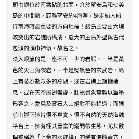
頭巾嶼位於南鐵砧的北面，介於望安島和七美
島的中間點，距離望安約
4
海浬，是走船人船
行南海時最重要的方向地標！該島主要由六塊
較突出的岩礁所構成，最大的主島外型與古代
包頭的頭巾神似，故名之。
映入眼簾的是一座不可一世的岩脈，一半是黃
色的火山角礫岩，一半是黝黑色的玄武岩，島
上有著為數眾多的燕鷗，或在岩礁上簇擁棲
息、或在天空展翅盤旋，壯麗景象實難以筆墨
形容之，愛鳥及賞石人士絕對不能錯過；而眼
前山腳下這片很不真實、很不自然的天然海蝕
平台上，擁有極其豐富的潮間帶生態，尤其數
個被稱為「上帝的水族箱」的稀有海蝕壺穴，