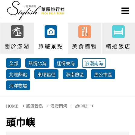
關於澎湖
旅遊景點
美食購物
精選飯店
全部
熱情北海
迷情東海
浪漫南海
北環熱點
東環謐徑
澎南熱區
馬公市區
海洋牧場
+
+
+
+
HOME
旅遊景點
浪漫南海
頭巾嶼
頭巾嶼