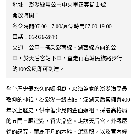
地址：澎湖縣馬公市中央里正義街１號
開放時間：
冬令時間07:00-17:00/夏令時間07:00-19:00
電話：06-926-2819
交通：
公車
搭乘澎南線、湖西線方向的公
－
車，於天后宮站下車，直走再右轉民族路步行
約100公尺即可到達。
全台歷史最悠久的媽祖廟，以海為家的澎湖漁民最
敬仰的神祇，為澎湖一級古蹟。澎湖天后宮擁有
400
年以上歷史，供奉著少見的金面媽祖，採最高格局
的五門三殿建造，香火鼎盛。走訪天后宮，外觀屋
脊的講究，華麗不凡的木雕、泥塑鵰，以及宮內經