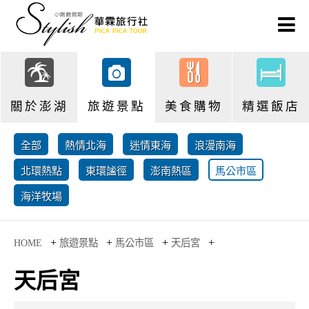
關於澎湖
旅遊景點
美食購物
精選飯店
全部
熱情北海
迷情東海
浪漫南海
北環熱點
東環謐徑
澎南熱區
馬公市區
海洋牧場
+
+
+
+
HOME
旅遊景點
馬公市區
天后宮
天后宮