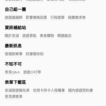
自己組一團
旅遊裁縫師
影響價格因素
行程提案
組團需求表
資訊補給站
關於澎湖
旅遊景點
美食購物
精選飯店
最新訊息
發燒新鮮事
好康報你知
不知不可
常見Q&A
旅遊小叮嚀
表單下載區
澎湖旅遊報名表
信用卡持卡人授權書
國內旅遊契約書
意見調查表