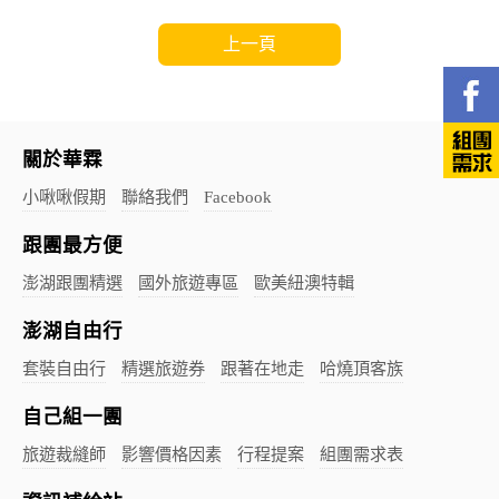
上一頁
關於華霖
小啾啾假期
聯絡我們
Facebook
跟團最方便
澎湖跟團精選
國外旅遊專區
歐美紐澳特輯
澎湖自由行
套裝自由行
精選旅遊券
跟著在地走
哈燒頂客族
自己組一團
旅遊裁縫師
影響價格因素
行程提案
組團需求表