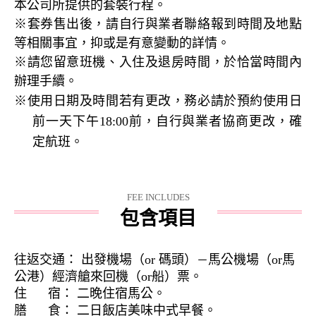
本公司所提供的套裝行程。
※套券售出後，請自行與業者聯絡
報到時間及地點
等
相關事宜，抑或是有意變動的詳情。
※請您留意班機、入住
及退房時間
，於恰當時間內
辦理手續。
※使用日期及時間若有更改，務必請於預約使用日
前一天下午
18:00
前，自行與業者協商更改，確
定航班。
FEE INCLUDES
包含項目
往返交通： 出發機場（or 碼頭）
馬公機場（or馬
－
公港）經濟艙來回機（or船）票。
住 宿： 二晚住宿馬公。
膳 食： 二日飯店美味中式早餐。