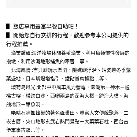
▋ 飯店享用豐富早餐自助吧！
▋ 開始您自行安排的行程，歡迎參考本公司提供的
行程推薦。
漁業體驗
:
海洋牧場休閒養殖漁業、利用魚類慣性發展的
抱墩、利用沙灘地形捕魚的牽罟
…
等。
北海風情
:
吉貝嶼玩水樂園、險礁嶼浮潛、姑婆嶼冬季紫
菜盛地、目斗嶼燈塔指引、鐵砧賞鳥據點
…
等。
環菊島風光
:
北部中屯風車風力發電，澎湖第一神木
－
通
樑古榕、橫跨白沙、西嶼兩島的深海大橋
－
跨海大橋、海
蝕地形
－
鯨魚洞、
咾咕石牆如
蜂巢的著名蜂巢田、豐富人文傳統聚落
－
二
崁古厝、火山地形玄武岩熱門景點
－
大菓葉石柱、西台古
堡軍事古蹟
…
等
，