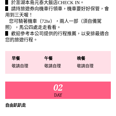
▋
於澎湖本島元泰大飯店CHECK IN。
▋
請持旅遊券向機車行領車，機車要好好保管，會
用到三天喔！
您可騎著機車（72hr），兩人一部（須自備駕
照），馬公四處走走看看。
▋
歡迎參考本公司提供的行程推薦，以安排最適合
您的旅遊行程。
早餐
午餐
晚餐
敬請自理
敬請自理
敬請自理
02
DAY
自由趴趴走