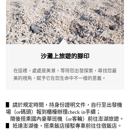
沙灘上旅遊的腳印
在這裡，處處是美景，等待您出發探索，尋找您最
美的視角，賦予它在您生命中不一樣的意義。
▋
請於規定時間，持身份證明文件，自行至出發機
場（or碼頭）報到櫃檯辦理
check in手續；
隨後搭乘國內豪華班機（or客輪）前往
澎湖旅遊
。
▋
抵達澎湖後，
搭乘飯店接駁專車前往住宿飯店。