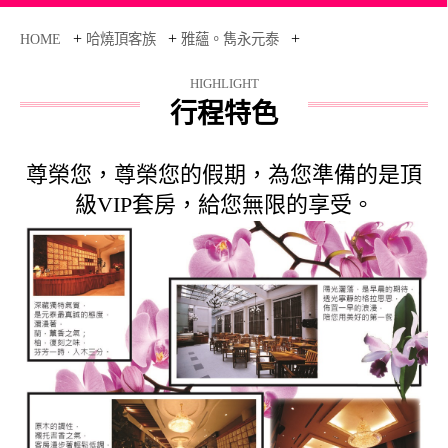
+
+
+
HOME
哈燒頂客族
雅蘊。雋永元泰
HIGHLIGHT
行程特色
尊榮您，尊榮您的假期，為您準備的是頂
級VIP套房，給您無限的
享受。