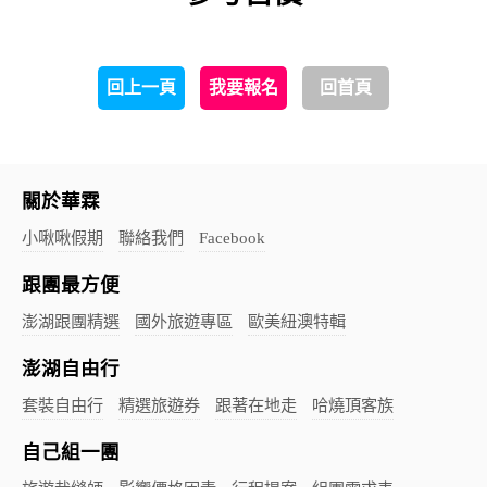
回上一頁
我要報名
回首頁
關於華霖
小啾啾假期
聯絡我們
Facebook
跟團最方便
澎湖跟團精選
國外旅遊專區
歐美紐澳特輯
澎湖自由行
套裝自由行
精選旅遊券
跟著在地走
哈燒頂客族
自己組一團