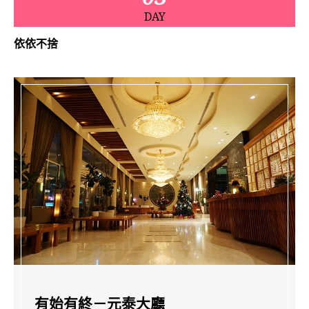
DAY
依依不捨
有始有終－元泰大廳