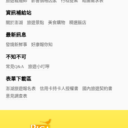
旅遊裁縫師
影響價格因素
行程提案
組團需求表
資訊補給站
關於澎湖
旅遊景點
美食購物
精選飯店
最新訊息
發燒新鮮事
好康報你知
不知不可
常見Q&A
旅遊小叮嚀
表單下載區
澎湖旅遊報名表
信用卡持卡人授權書
國內旅遊契約書
意見調查表