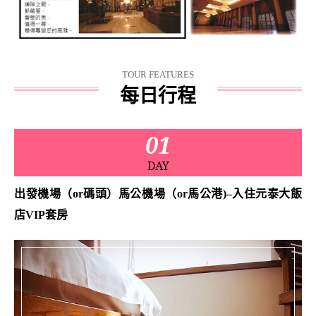
TOUR FEATURES
每日行程
01
DAY
出發機場（or碼頭）馬公機場（or馬公港)–入住元泰大飯
店VIP套房