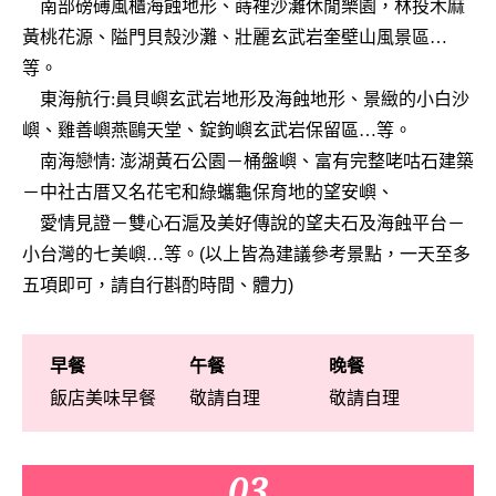
南部磅礡風櫃海蝕地形、蒔裡沙灘休閒樂園，林投木麻
黃桃花源、隘門貝殼沙灘、壯麗玄武岩奎壁山風景區
…
等。
東海航行
:
員貝嶼玄武岩地形及海蝕地形、景緻的小白沙
嶼、雞善嶼燕鷗天堂、錠鉤嶼玄武岩保留區
…
等。
南海戀情
:
澎湖黃石公園
－
桶盤嶼、富有完整咾咕石建築
－
中社古厝又名花宅和綠蠵龜保育地的望安嶼、
愛情見證
－
雙心石滬及美好傳說的望夫石及海蝕平台
－
小台灣的七美嶼
…
等。
(
以上皆為建議參考景點，一天至多
五項即可，請自行斟酌時間、體力
)
早餐
午餐
晚餐
飯店美味早餐
敬請自理
敬請自理
03