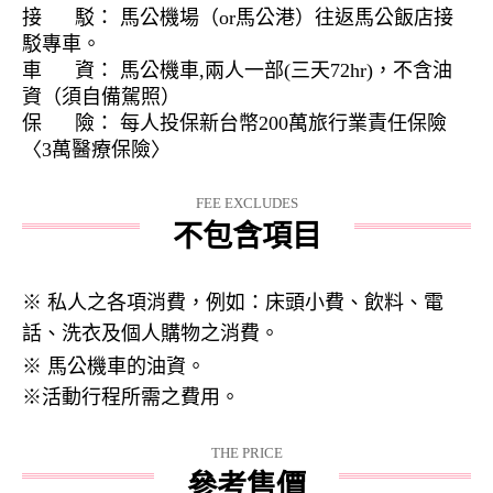
接 駁： 馬公機場（or馬公港）往返馬公飯店接
駁專車。
車 資： 馬公機車,兩人一部(三天72hr)，不含油
資（須自備駕照）
保 險： 每人投保新台幣200萬旅行業責任保險
〈3萬醫療保險〉
FEE EXCLUDES
不包含項目
※ 私人之各項消費，例如：床頭小費、飲料、電
話、洗衣及個人購物之消費。
※
馬公機車的油資。
※活動行程所需之費用。
THE PRICE
參考售價