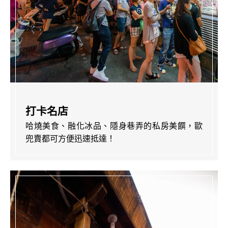
打卡名店
哈燒美食、融化冰品、隱身巷弄的私房美饌，歐
兜賣都可方便迅速抵達！