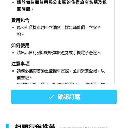
請於備註欄註明馬公市區的住宿旅店名稱及租
車時間
。
費用包含
馬公租賃機車均不含油資，採每輛計價，含安全
帽。
如何使用
請出示自行列印的紙本旅遊券或手機電子憑證。
注意事項
請務必攜帶普通重型機車駕照，並扣緊安全帽，以
備查驗。
務請旅人於租賃公司打烊前歸還用車，逾時還車需
依照店家牌價於現場支付逾時費用。
確認訂購
嚴禁酒後騎車，如因交通違規產生罰單或行駛時發
生交通事故，承租人必須負責全部意外事故賠償以
及法律責任，行駛期間必須遵行交通法規並注意安
全。
本商品屬代理銷售，需與業者確認是否ok，敬請提
相關行程推薦