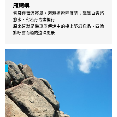
雁睛嶼
雲裳伴舞渡輕風，海潮撩撥弄雁晴；飄飄白雲悠
悠水，宛若丹青畫裡行！
原來這就是機車族傳說中的橋上夢幻逸品、四輪
族呼嘯而過的遺珠風景！