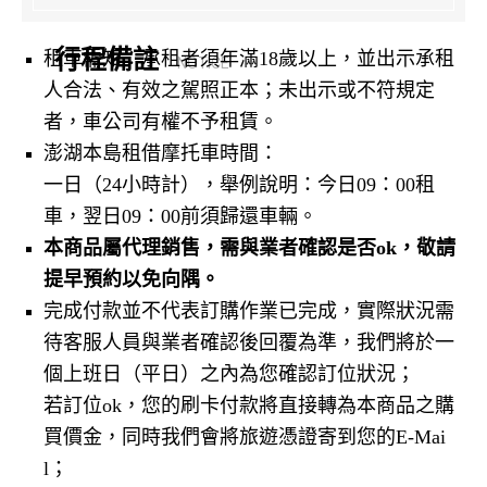
行程備註
租車需知：承租者須年滿18歲以上，並出示承租
NOTICE
人合法、有效之駕照正本；未出示或不符規定
者，車公司有權不予租賃。
澎湖本島租借摩托車時間：
一日（24小時計），舉例說明：今日09：00租
車，翌日09：00前須歸還車輛。
本商品屬代理銷售，需與業者確認是否ok，敬請
提早預約以免向隅。
完成付款並不代表訂購作業已完成，實際狀況需
待客服人員與業者確認後回覆為準，我們將於一
個上班日（平日）之內為您確認訂位狀況；
若訂位ok，您的刷卡付款將直接轉為本商品之購
買價金，同時我們會將旅遊憑證寄到您的E-Mai
l；