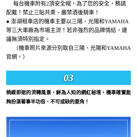
每台機車附有
2
頂安全帽，為了您的安全，務請
配戴！禁止三貼共乘、嚴禁酒後騎車！
● 澎湖租車店的機車主要以三陽、光陽和
YAMAHA
等三大車廠為市場主流！若非強烈的品牌情結，建
議無須特別指定。
（機車照片來源分別取自三陽、光陽和
YAMAHA
官網。）
03
稍縱即逝的流轉風景、鮮為人知的網紅秘境，機車確實能
夠扮演著事半功倍、不可或缺的要角！
滿潮絕色