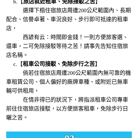
b.
【
旅店就近租車、免除接駁之苦
】
選擇下榻住宿旅店周遭
200
公尺範圍內、長期
配合、信譽卓著、車況良好、步行即可抵達的租車
店，
西諺有云：時間即金錢！一則方便旅客選、
還車，二可免除接駁等待之苦！請事先告知住宿旅
店名稱。
c.
【
租車公司接駁、免除步行之苦
】
倘若住宿旅店周遭
200
公尺範圍內無可靠的機
車租賃公司、個人偏好的廠牌車種、或附近已無車
輛可供租用，
在情非得已的狀況下，將指派租車公司專車
前往住宿旅店接駁，以方便旅客租車，免除步行日
曬之苦。