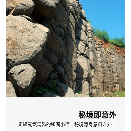
秘境即意外
走過氤氳裊裊的鄉間小徑，秘境隱身意料之外！