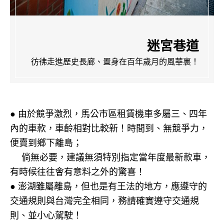
迷宮巷道
彷彿走進歷史長廊、置身在百年歲月的風華裏！
● 由於競爭激烈，馬公市區租賃機車多屬三、四年
內的車款，車齡相對比較新！時間到、無競爭力，
便賣到鄉下離島；
倘無必要，建議無須特別指定當年度最新款車，
有時候往往會有意料之外的驚喜！
● 澎湖雖屬離島，但也是有王法的地方，應遵守的
交通規則與台灣完全相同，務請確實遵守交通規
則、並小心駕駛！