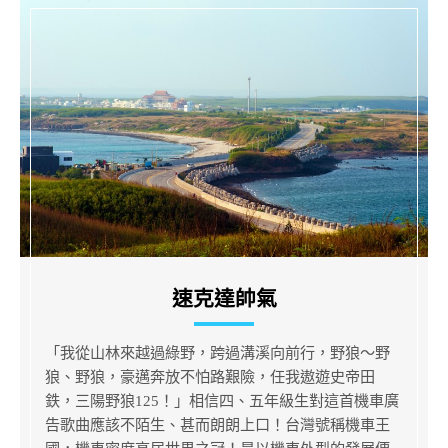
速克達帥氣
「我從山林來越過綠野，跨過溝溪向前行，野狼～野
狼、野狼，豪邁奔放不怕路艱險，任我遨遊史帝田
鉄，三陽野狼125！」相信四、五年級生對這首機車廣
告歌曲應該不陌生、甚而朗朗上口！台灣號稱機車王