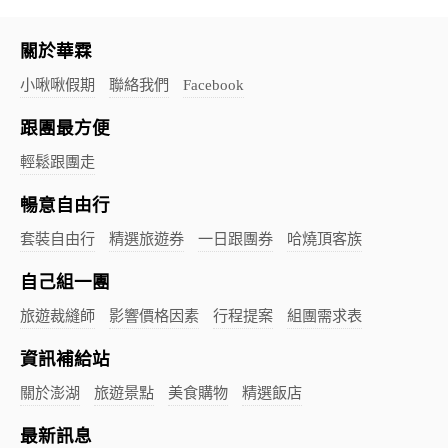
關於華霖
小啾啾假期
聯絡我們
Facebook
跟團最方便
輕鬆跟團走
暢意自由行
套裝自由行
精選旅遊券
一日跟團券
哈燒頂客族
自己組一團
旅遊裁縫師
影響價格因素
行程提案
組團需求表
資訊補給站
關於澎湖
旅遊景點
美食購物
精選飯店
最新訊息