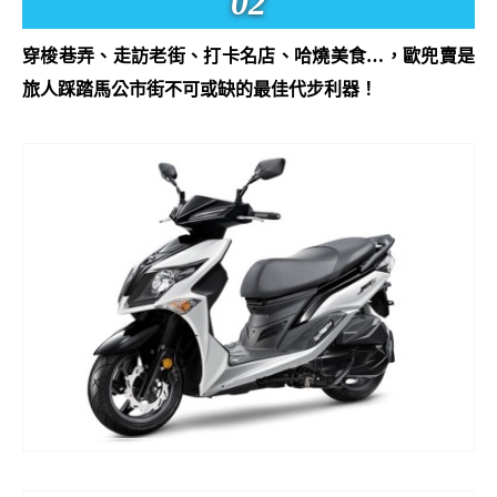
02
穿梭巷弄、走訪老街、打卡名店、哈燒美食…，歐兜賣是
旅人踩踏馬公市街不可或缺的最佳代步利器！
三陽