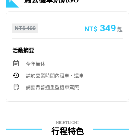
馬公機車趴趴GO
349
NT$ 400
NT$
起
活動摘要
全年無休
請於營業時間內租車、還車
請攜帶普通重型機車駕照
HIGHTLIGHT
行程特色