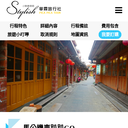
行程特色
詳細內容
行程備註
費用包含
旅遊小叮嚀
取消規則
地圖資訊
我要訂購