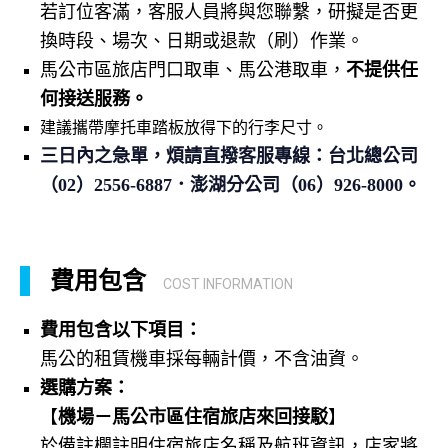
若訂位客滿，客服人員將與您聯繫，研擬是否更
換時段、場次、日期或退款（刷）作業。
馬公市區旅店門口取車、馬公港取車
，
不提供任
何接送服務。
建議攜帶摩托車踏板放得下的行李尺寸。
三日內之急單，煩請直撥客服專線：台北總公司
（02）2556-6887．澎湖分公司（06）926-8000。
費用包含
COST INFORMATION
費用包含以下項目：
馬公的租賃機車採每輛計價，不含油資。
選購方案：
【
機場－馬公市區住宿旅店來回接駁
】
於備註欄註明住宿旅店名稱及航班資訊，店家將