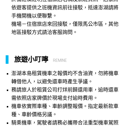
依遊客提供之班機資訊前往接駁，抵達澎湖請將
手機開機以便聯繫。
機場－住宿旅店來回接駁，僅限馬公市區，其他
地區接駁方式請洽客服詢問。
旅遊小叮嚀
REMINE
澎湖本島租賃機車之報價均不含油資，勿將機車
轉借他人，以避免還車時產生爭議。
務請旅人於租賃公司打烊前歸還用車，逾時還車
需依照店家牌價於現場支付逾時費用。
機車依實際車種、車齡調整報價。指定最新款車
種、車齡價格另議。
騎乘機車，駕駛者請務必攜帶合法重型機車駕照