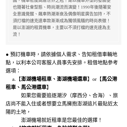
國，機車密度高居世界之冠！是以機車外型的發展便
也隨著社會型態、時尚潮流而演變！1990年後隨著安
全意識覺醒、飆車熱潮漸衰及偶像明星廣告加持，不
須打檔的速克達車款漸漸成為獨領風騷的時尚表徵！
是以澎湖的租賃機車，主要以不須打檔的速克達為主
流！
● 預訂機車時，請依據個人需求、告知租借車輛地
點，以利本公司客服人員事先安排。租借地點參考
選項：
a.
【
澎湖機場租車、澎湖機場還車
】or【
馬公港
租車、馬公港還車
】
如果您需要追逐潮汐（摩西分、合海）、旅
店尚不能入住或者想要立馬擁抱澎湖這片最貼近太
陽的土地，
澎湖機場就近租車是您最佳的選擇！