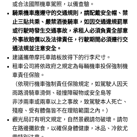
或合法國際機車駕照，以備查驗。
騎乘機車應遵守的交通規則，請配戴安全帽、禁
止三貼共乘、嚴禁酒後騎車，
如因交通違規罰單
或行駛時發生交通事故，承租人必須負責全部意
外事故賠償以及法律責任，行駛期間必須遵行交
通法規並注意安全。
建議攜帶摩托車踏板放得下的行李尺寸。
租車公司將依政府之規定為每輛機車投保強制機
車責任保險。
（依現行機車強制責任保險規定，如駕駛人因天
雨路滑騎車滑倒、碰撞障礙物或安全島等
非涉兩車或兩車以上之事故，致駕駛本人死亡、
殘廢、受有體傷皆不在理賠範圍之內。）
觀光局訂有明文規定，自然景觀請勿破壞。請勿
在路邊攤飲食，以確保身體健康，冰品、冷飲尤