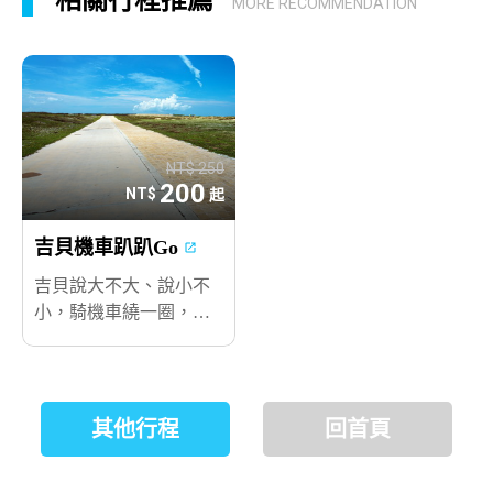
MORE RECOMMENDATION
早預約以免向隅。
完成付款不代表訂購已完成，我們將於一個上班日
之內為您確認，實際狀況需於作業完成後依客服回
覆為準。
NT$ 250
200
NT$
起
吉貝機車趴趴Go
吉貝說大不大、說小不
小，騎機車繞一圈，也
需耗費半小時！機車不
是萬能，但是在吉貝，
沒有機車是萬萬不能！
其他行程
回首頁