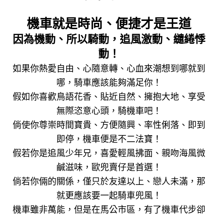
機車就是時尚、便捷才是王道
因為機動、所以騎動，追風激動、繾綣悸
動！
如果你熱愛自由、心隨意轉、心血來潮想到哪就到
哪，騎車應該能夠滿足你！
假如你喜歡鳥語花香、貼近自然、擁抱大地、享受
無際恣意心頭，騎機車吧！
倘使你尊崇時間寶貴、方便隨興、率性俐落、即到
即停，機車便是不二法寶！
假若你是追風少年兄，喜愛輕風拂面、親吻海風微
鹹滋味，歐兜賣仔是首選！
倘若你倆的關係，僅只於友達以上、戀人未滿，那
就更應該要一起騎車兜風！
機車雖非萬能，但是在馬公市區，有了機車代步卻