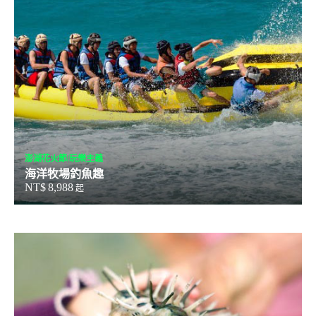
澎湖花火節/玩樂主義
海洋牧場釣魚趣
NT$
8,988
起