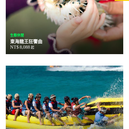
生態休閒
東海龍王狂饗曲
NT$
8,088
起