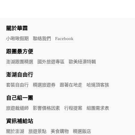
關於華霖
小啾啾假期
聯絡我們
Facebook
跟團最方便
澎湖跟團精選
國外旅遊專區
歐美紐澳特輯
澎湖自由行
套裝自由行
精選旅遊券
跟著在地走
哈燒頂客族
自己組一團
旅遊裁縫師
影響價格因素
行程提案
組團需求表
資訊補給站
關於澎湖
旅遊景點
美食購物
精選飯店