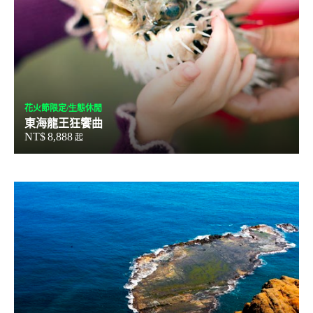
花火節限定/生態休閒
東海龍王狂饗曲
NT$
8,888
起