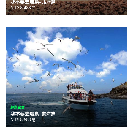
我不要去環島–北海篇
NT$
8,488
起
輕鬆寫意
我不要去環島–東海篇
NT$
8,688
起