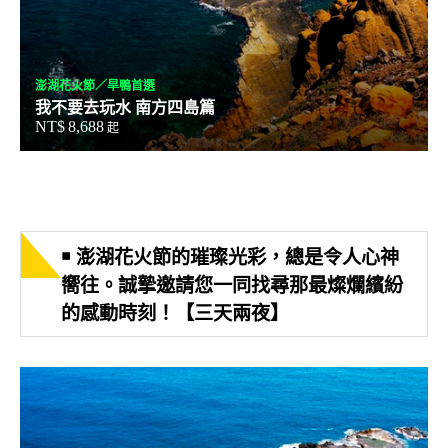
澎湖花火節／旱鴨首選
我不要去玩水 南方四島篇
NT$
8,688
起
￭ 澎湖花火節的璀璨光彩，總是令人心神
嚮往。誠摯邀請您一同找尋那最燦爛繽紛
的感動時刻！【三天兩夜】