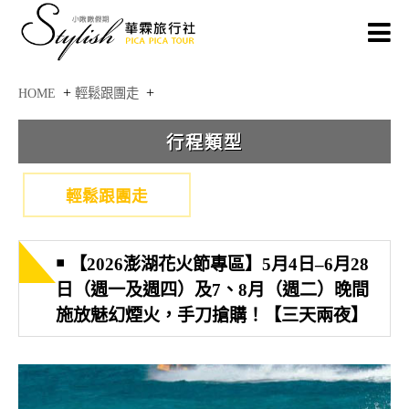
+
+
HOME
輕鬆跟團走
輕鬆跟團走
￭ 【2026澎湖花火節專區】5月4日–6月28
日（週一及週四）及7、8月（週二）晚間
施放魅幻煙火，手刀搶購！【三天兩夜】