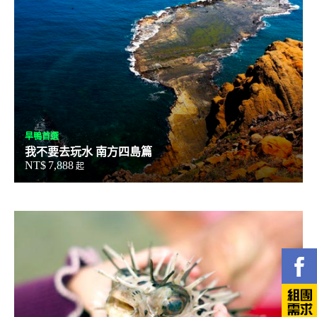
旱鴨首選
我不要去玩水 南方四島篇
NT$
7,888
起