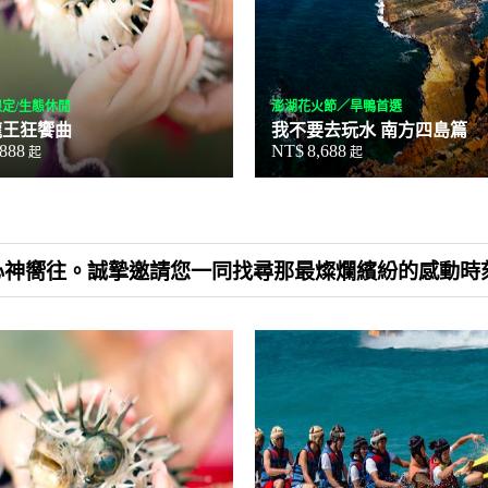
定/生態休閒
澎湖花火節／旱鴨首選
龍王狂饗曲
我不要去玩水 南方四島篇
,888
NT$
8,688
起
起
人心神嚮往。誠摯邀請您一同找尋那最燦爛繽紛的感動時