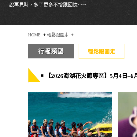
說再見時，多了更多不捨跟回憶~~~
+
+
HOME
輕鬆跟團走
輕鬆跟團走
￭ 【2026澎湖花火節專區】5月4