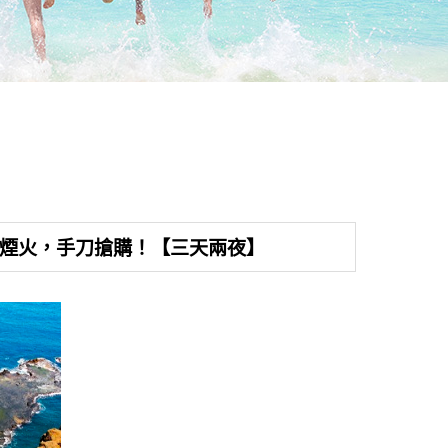
魅幻煙火，手刀搶購！【三天兩夜】