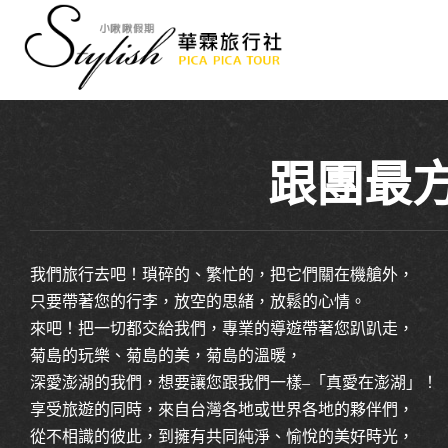
跟團最
我們旅行去吧！瑣碎的、繁忙的，把它們關在機艙外，
只要帶著您的行李，放空的思緒，放鬆的心情。
來吧！把一切都交給我們，專業的導遊帶著您趴趴走，
菊島的玩樂、菊島的美，菊島的溫暖，
深愛澎湖的我們，想要讓您跟我們一樣–「真愛在澎湖」！
享受旅遊的同時，來自台灣各地或世界各地的夥伴們，
從不相識的彼此，到擁有共同純淨、愉悅的美好時光，