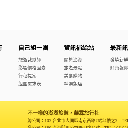
行
自己組一團
資訊補給站
最新訊
旅遊裁縫師
關於澎湖
發燒新
影響價格因素
旅遊景點
好康報
行程提案
美食購物
組團需求表
精選飯店
不一樣的澎湖旅遊，華霖旅行社
總公司：103 台北市大同區南京西路76號4樓之3
TE
分公司：880 澎湖縣馬公市陽明路42號
TEL：06-92