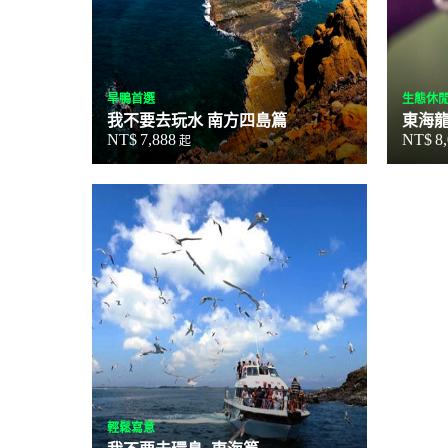
旱鴨首選
生態休
我不要去玩水 南方四島篇
東海
NT$
7,888
NT$
8
起
輕鬆寫意