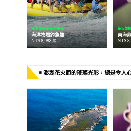
澎湖花火節/玩樂主義
花火節限
海洋牧場釣魚趣
東海
NT$
8,988
NT$
8
起
￭ 澎湖花火節的璀璨光彩，總是令