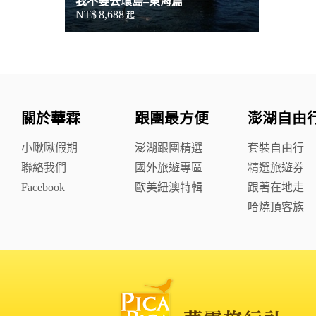
我不要去環島–東海篇
NT$
8,688
起
關於華霖
跟團最方便
澎湖自由
小啾啾假期
澎湖跟團精選
套裝自由行
聯絡我們
國外旅遊專區
精選旅遊券
Facebook
歐美紐澳特輯
跟著在地走
哈燒頂客族