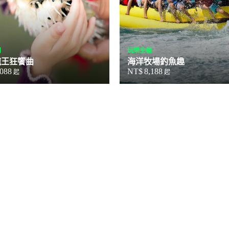
閒
玩樂主義
龍王狂饗曲
海洋牧場釣魚趣
,088
NT$
8,188
起
起