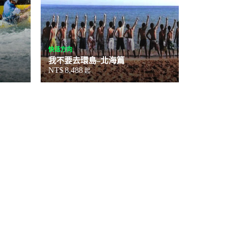
快活方向
我不要去環島–北海篇
NT$
8,488
起