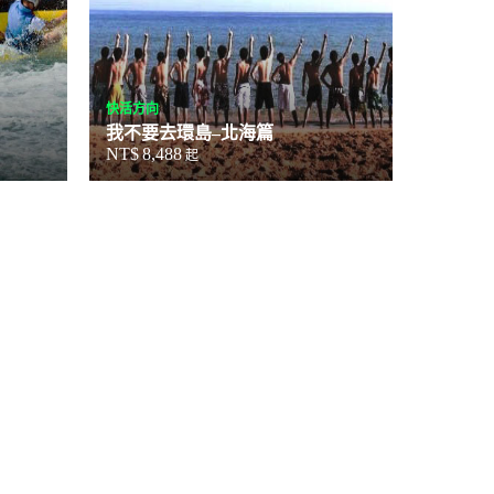
快活方向
我不要去環島–北海篇
NT$
8,488
起