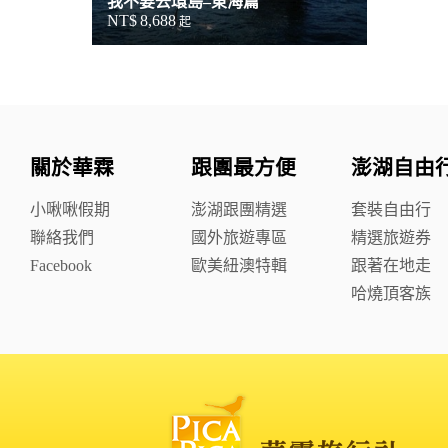
我不要去環島–東海篇
NT$
8,688
起
關於華霖
跟團最方便
澎湖自由
小啾啾假期
澎湖跟團精選
套裝自由行
聯絡我們
國外旅遊專區
精選旅遊券
Facebook
歐美紐澳特輯
跟著在地走
哈燒頂客族