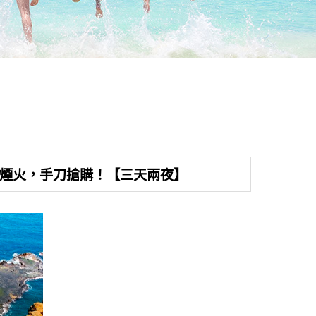
魅幻煙火，手刀搶購！【三天兩夜】