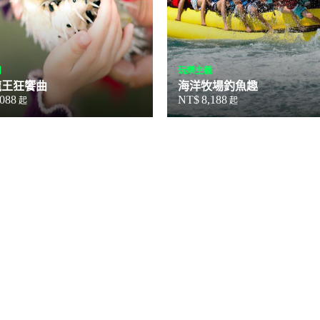
閒
玩樂主義
龍王狂饗曲
海洋牧場釣魚趣
,088
NT$
8,188
起
起