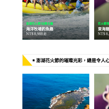
澎湖花火節/玩樂主義
花火節限
海洋牧場釣魚趣
東海
NT$
8,988
NT$
8
起
￭ 澎湖花火節的璀璨光彩，總是令