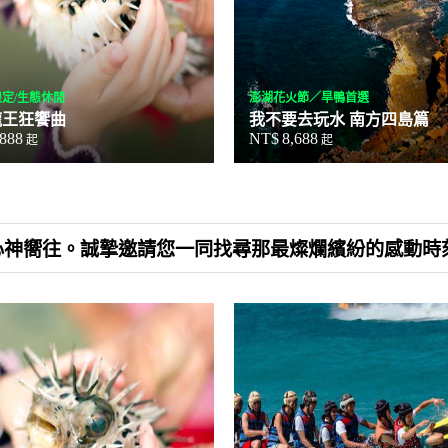
定/生態休閒
澎湖花火節／旱鴨首選
龍王狂饗曲
我不要去玩水 南方四島篇
,888
NT$
8,688
起
起
人心神嚮往。誠摯邀請您一同找尋那最燦爛繽紛的感動時