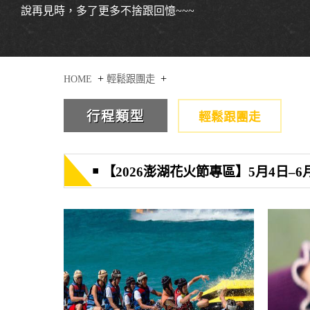
說再見時，多了更多不捨跟回憶~~~
+
+
HOME
輕鬆跟團走
輕鬆跟團走
￭ 【2026澎湖花火節專區】5月4