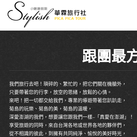
跟團最
我們旅行去吧！瑣碎的、繁忙的，把它們關在機艙外，
只要帶著您的行李，放空的思緒，放鬆的心情。
來吧！把一切都交給我們，專業的導遊帶著您趴趴走，
菊島的玩樂、菊島的美，菊島的溫暖，
深愛澎湖的我們，想要讓您跟我們一樣–「真愛在澎湖」！
享受旅遊的同時，來自台灣各地或世界各地的夥伴們，
從不相識的彼此，到擁有共同純淨、愉悅的美好時光，