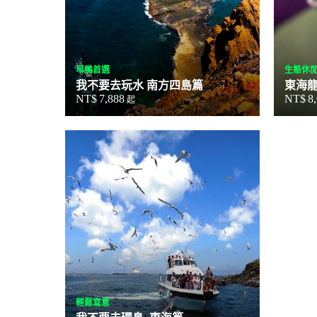
旱鴨首選
生態休
我不要去玩水 南方四島篇
東海
NT$
7,888
NT$
8
起
輕鬆寫意