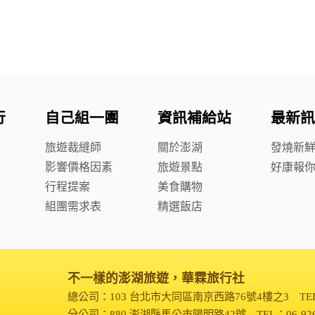
行
自己組一團
資訊補給站
最新訊
旅遊裁縫師
關於澎湖
發燒新
影響價格因素
旅遊景點
好康報
行程提案
美食購物
組團需求表
精選飯店
不一樣的澎湖旅遊，華霖旅行社
總公司：103 台北市大同區南京西路76號4樓之3
TE
分公司：880 澎湖縣馬公市陽明路42號
TEL：06-92