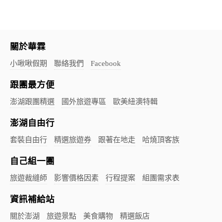
關於華霖
小啾啾假期
聯絡我們
Facebook
跟團最方便
澎湖跟團精選
國外旅遊專區
歐美紐澳特輯
澎湖自由行
套裝自由行
精選旅遊券
跟著在地走
哈燒頂客族
自己組一團
旅遊裁縫師
影響價格因素
行程提案
組團需求表
資訊補給站
關於澎湖
旅遊景點
美食購物
精選飯店