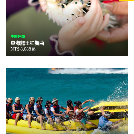
生態休閒
東海龍王狂饗曲
NT$
8,088
起