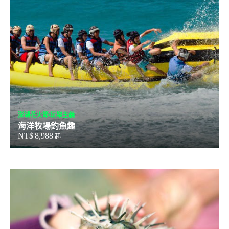
澎湖花火節/玩樂主義
海洋牧場釣魚趣
NT$
8,988
起