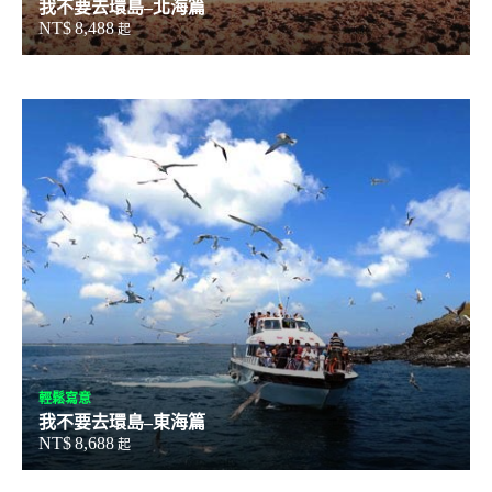
我不要去環島–北海篇
NT$
8,488
起
輕鬆寫意
我不要去環島–東海篇
NT$
8,688
起