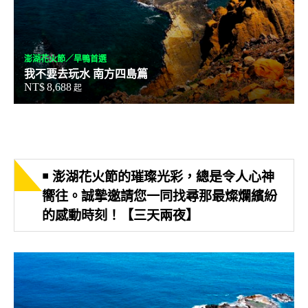
澎湖花火節／旱鴨首選
我不要去玩水 南方四島篇
NT$
8,688
起
￭ 澎湖花火節的璀璨光彩，總是令人心神
嚮往。誠摯邀請您一同找尋那最燦爛繽紛
的感動時刻！【三天兩夜】