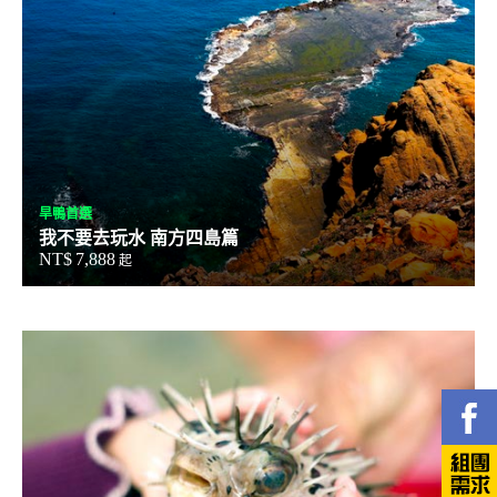
旱鴨首選
我不要去玩水 南方四島篇
NT$
7,888
起