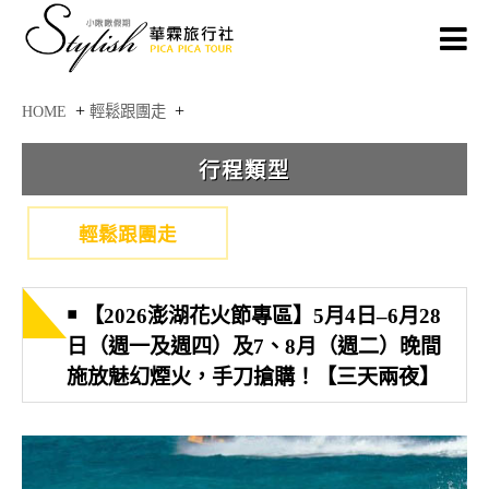
+
+
HOME
輕鬆跟團走
輕鬆跟團走
￭ 【2026澎湖花火節專區】5月4日–6月28
日（週一及週四）及7、8月（週二）晚間
施放魅幻煙火，手刀搶購！【三天兩夜】