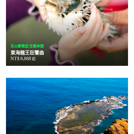
花火節限定/生態休閒
東海龍王狂饗曲
NT$
8,888
起